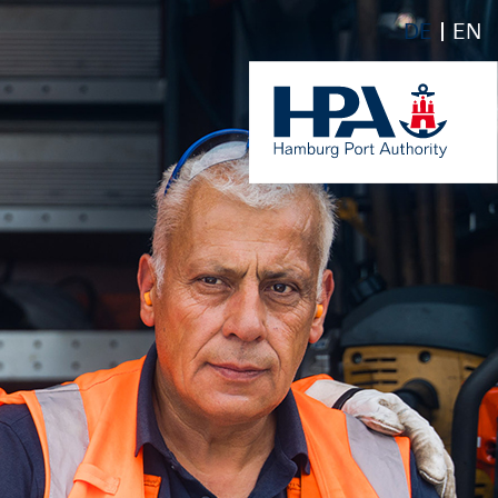
DE
EN