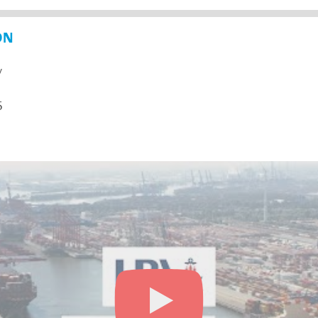
ON
y
5