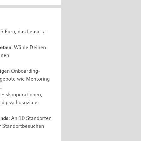
05 Euro, das Lease-a-
leben:
Wähle Deinen
einen
figen Onboarding-
ngebote wie Mentoring
.
nesskooperationen,
nd psychosozialer
nds:
An 10 Standorten
er Standortbesuchen