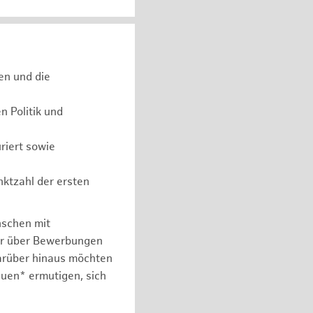
en und die
 Politik und
riert sowie
nktzahl der ersten
nschen mit
er über Bewerbungen
arüber hinaus möchten
auen* ermutigen, sich