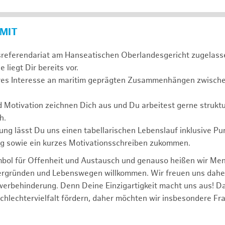
 MIT
sreferendariat am Hanseatischen Oberlandesgericht zugelass
 liegt Dir bereits vor.
ives Interesse an maritim geprägten Zusammenhängen zwischen
d Motivation zeichnen Dich aus und Du arbeitest gerne struktu
h.
ng lässt Du uns einen tabellarischen Lebenslauf inklusive Pu
ng sowie ein kurzes Motivationsschreiben zukommen.
mbol für Offenheit und Austausch und genauso heißen wir Me
tergründen und Lebenswegen willkommen. Wir freuen uns dah
erbehinderung. Denn Deine Einzigartigkeit macht uns aus! D
schlechtervielfalt fördern, daher möchten wir insbesondere Fr