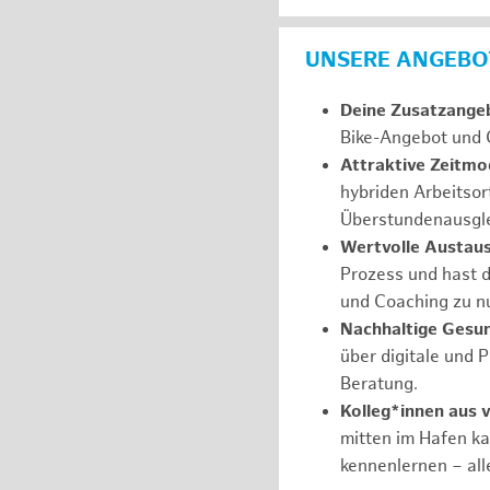
UNSERE ANGEBOT
Deine Zusatzange
Bike-Angebot und 
Attraktive Zeitmod
hybriden Arbeitsor
Überstundenausgle
Wertvolle Austau
Prozess und hast d
und Coaching zu nu
Nachhaltige Gesu
über digitale und 
Beratung.
Kolleg*innen aus 
mitten im Hafen k
kennenlernen – all