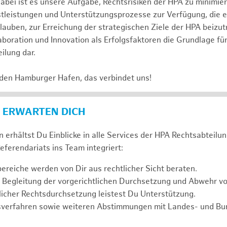
abei ist es unsere Aufgabe, Rechtsrisiken der HPA zu minimi
stleistungen und Unterstützungsprozesse zur Verfügung, die 
lauben, zur Erreichung der strategischen Ziele der HPA beizut
laboration und Innovation als Erfolgsfaktoren die Grundlage f
ilung dar.
 den Hamburger Hafen, das verbindet uns!
 ERWARTEN DICH
 erhältst Du Einblicke in alle Services der HPA Rechtsabteilun
eferendariats ins Team integriert:
reiche werden von Dir aus rechtlicher Sicht beraten.
 Begleitung der vorgerichtlichen Durchsetzung und Abwehr v
icher Rechtsdurchsetzung leistest Du Unterstützung.
sverfahren sowie weiteren Abstimmungen mit Landes- und B