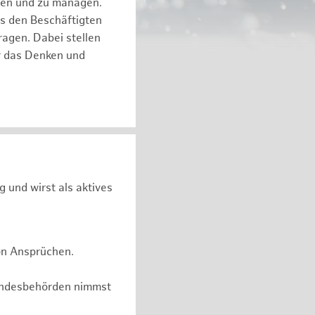
eren und zu managen.
es den Beschäftigten
ragen. Dabei stellen
ür das Denken und
g und wirst als aktives
on Ansprüchen.
undesbehörden nimmst