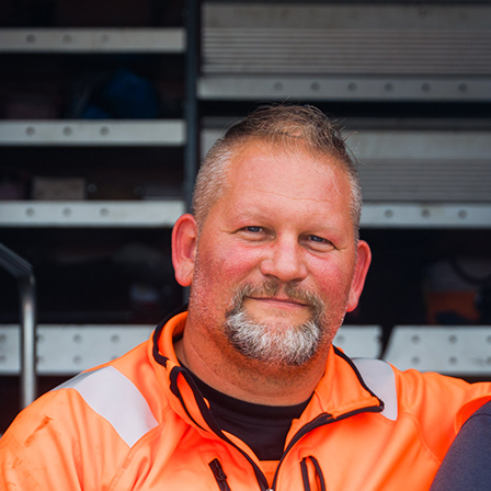
d-Center der HPA
cht aller Verkehrsmeldungen im Hafen am