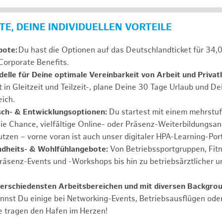
E, DEINE INDIVIDUELLEN VORTEILE
bote:
Du hast die Optionen auf das Deutschlandticket für 34,
Corporate Benefits.
elle für Deine optimale Vereinbarkeit von Arbeit und Privat
t in Gleitzeit und Teilzeit-, plane Deine 30 Tage Urlaub und D
ich.
sch- & Entwicklungsoptionen:
Du startest mit einem mehrstu
ie Chance, vielfältige Online- oder Präsenz-Weiterbildungsa
tzen – vorne voran ist auch unser digitaler HPA-Learning-Port
ndheits- & Wohlfühlangebote:
Von Betriebssportgruppen, Fit
Präsenz-Events und -Workshops bis hin zu betriebsärztlicher u
verschiedensten Arbeitsbereichen und mit diversen Backgrou
annst Du einige bei Networking-Events, Betriebsausflügen od
e tragen den Hafen im Herzen!