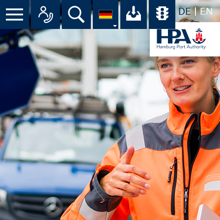
DE
EN
Menü
Alle Ansprechpartner im Überbli
Suche
Ihr Download-C
Übersicht