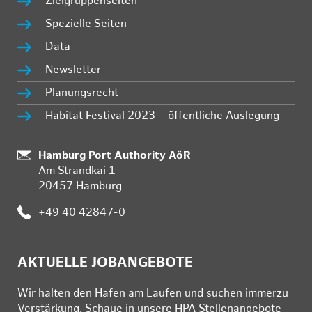
Zielgruppenseiten
Spezielle Seiten
Data
Newsletter
Planungsrecht
Habitat Festival 2023 – öffentliche Auslegung
:
Hamburg Port Authority AöR
Am Strandkai 1
20457 Hamburg
:
+49 40 42847-0
AKTUELLE JOBANGEBOTE
Wir hal­ten den Ha­fen am Lau­fen und su­chen im­mer­zu
Ver­stär­kung. Schau­e in un­se­re HPA Stel­len­an­ge­bo­te