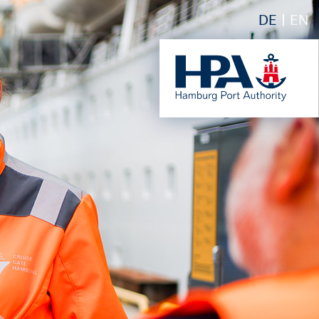
DE
EN