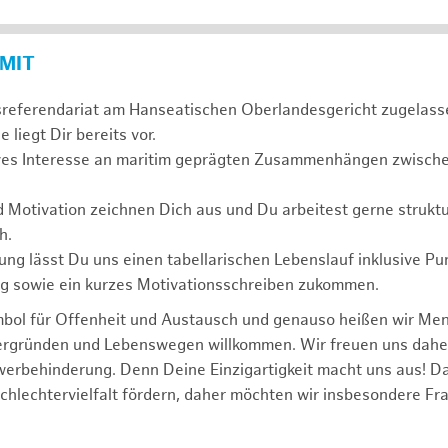
 MIT
sreferendariat am Hanseatischen Oberlandesgericht zugelass
 liegt Dir bereits vor.
ives Interesse an maritim geprägten Zusammenhängen zwischen
d Motivation zeichnen Dich aus und Du arbeitest gerne struktu
h.
ng lässt Du uns einen tabellarischen Lebenslauf inklusive Pu
ng sowie ein kurzes Motivationsschreiben zukommen.
mbol für Offenheit und Austausch und genauso heißen wir Me
tergründen und Lebenswegen willkommen. Wir freuen uns dah
erbehinderung. Denn Deine Einzigartigkeit macht uns aus! D
schlechtervielfalt fördern, daher möchten wir insbesondere Fr