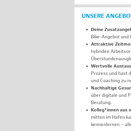
UNSERE ANGEBOT
Deine Zusatzange
Bike-Angebot und 
Attraktive Zeitmod
hybriden Arbeitsor
Überstundenausgle
Wertvolle Austau
Prozess und hast d
und Coaching zu nu
Nachhaltige Gesu
über digitale und 
Beratung.
Kolleg*innen aus 
mitten im Hafen k
kennenlernen – all