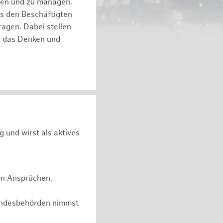
eren und zu managen.
es den Beschäftigten
ragen. Dabei stellen
ür das Denken und
g und wirst als aktives
on Ansprüchen.
undesbehörden nimmst