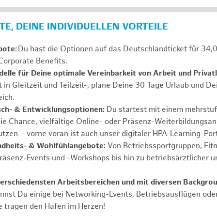
E, DEINE INDIVIDUELLEN VORTEILE
bote:
Du hast die Optionen auf das Deutschlandticket für 34,
Corporate Benefits.
elle für Deine optimale Vereinbarkeit von Arbeit und Privat
t in Gleitzeit und Teilzeit-, plane Deine 30 Tage Urlaub und D
ich.
sch- & Entwicklungsoptionen:
Du startest mit einem mehrstu
ie Chance, vielfältige Online- oder Präsenz-Weiterbildungsa
tzen – vorne voran ist auch unser digitaler HPA-Learning-Port
ndheits- & Wohlfühlangebote:
Von Betriebssportgruppen, Fit
Präsenz-Events und -Workshops bis hin zu betriebsärztlicher u
verschiedensten Arbeitsbereichen und mit diversen Backgrou
annst Du einige bei Networking-Events, Betriebsausflügen od
e tragen den Hafen im Herzen!