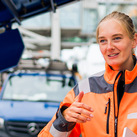
ick
d-Center der HPA
cht aller Verkehrsmeldungen im Hafen am