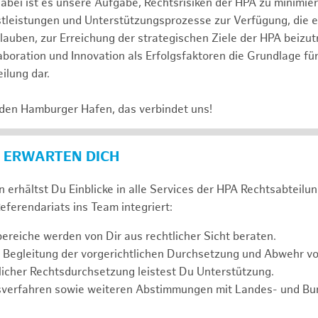
abei ist es unsere Aufgabe, Rechtsrisiken der HPA zu minimi
stleistungen und Unterstützungsprozesse zur Verfügung, die 
lauben, zur Erreichung der strategischen Ziele der HPA beizut
laboration und Innovation als Erfolgsfaktoren die Grundlage f
ilung dar.
 den Hamburger Hafen, das verbindet uns!
 ERWARTEN DICH
 erhältst Du Einblicke in alle Services der HPA Rechtsabteilun
eferendariats ins Team integriert:
reiche werden von Dir aus rechtlicher Sicht beraten.
 Begleitung der vorgerichtlichen Durchsetzung und Abwehr v
icher Rechtsdurchsetzung leistest Du Unterstützung.
sverfahren sowie weiteren Abstimmungen mit Landes- und B