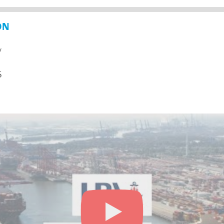
ON
y
5