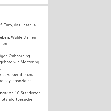
05 Euro, das Lease-a-
leben:
Wähle Deinen
einen
figen Onboarding-
ngebote wie Mentoring
.
nesskooperationen,
nd psychosozialer
nds:
An 10 Standorten
er Standortbesuchen