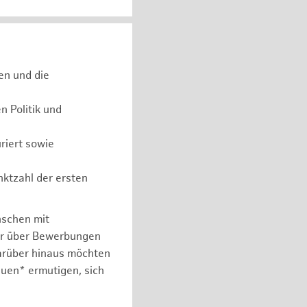
en und die
 Politik und
riert sowie
nktzahl der ersten
nschen mit
er über Bewerbungen
arüber hinaus möchten
auen* ermutigen, sich