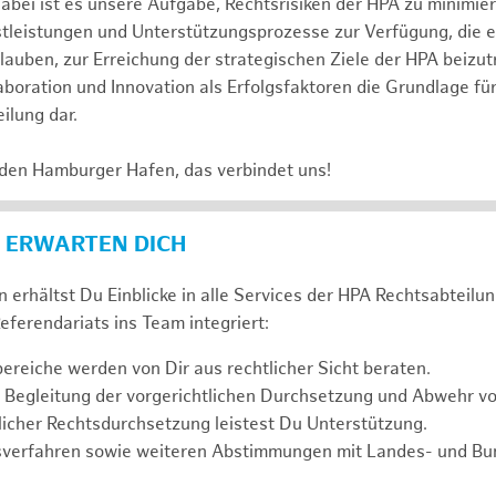
abei ist es unsere Aufgabe, Rechtsrisiken der HPA zu minimi
stleistungen und Unterstützungsprozesse zur Verfügung, die 
lauben, zur Erreichung der strategischen Ziele der HPA beizut
laboration und Innovation als Erfolgsfaktoren die Grundlage f
ilung dar.
 den Hamburger Hafen, das verbindet uns!
 ERWARTEN DICH
 erhältst Du Einblicke in alle Services der HPA Rechtsabteilun
eferendariats ins Team integriert:
reiche werden von Dir aus rechtlicher Sicht beraten.
 Begleitung der vorgerichtlichen Durchsetzung und Abwehr v
icher Rechtsdurchsetzung leistest Du Unterstützung.
sverfahren sowie weiteren Abstimmungen mit Landes- und B