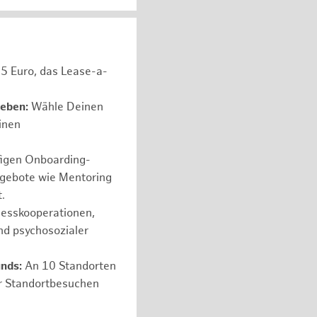
05 Euro, das Lease-a-
leben:
Wähle Deinen
einen
figen Onboarding-
ngebote wie Mentoring
.
nesskooperationen,
nd psychosozialer
nds:
An 10 Standorten
er Standortbesuchen