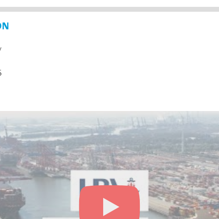
ON
y
5