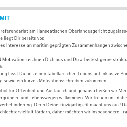
 MIT
sreferendariat am Hanseatischen Oberlandesgericht zugelass
 liegt Dir bereits vor.
ives Interesse an maritim geprägten Zusammenhängen zwischen
d Motivation zeichnen Dich aus und Du arbeitest gerne struktu
h.
ng lässt Du uns einen tabellarischen Lebenslauf inklusive Pu
ng sowie ein kurzes Motivationsschreiben zukommen.
mbol für Offenheit und Austausch und genauso heißen wir Me
tergründen und Lebenswegen willkommen. Wir freuen uns dah
erbehinderung. Denn Deine Einzigartigkeit macht uns aus! D
schlechtervielfalt fördern, daher möchten wir insbesondere Fr