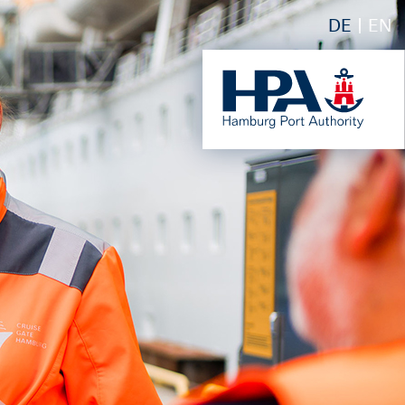
DE
EN