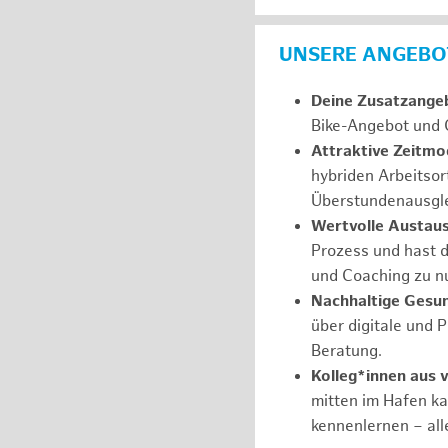
UNSERE ANGEBOT
Deine Zusatzange
Bike-Angebot und 
Attraktive Zeitmod
hybriden Arbeitsor
Überstundenausgle
Wertvolle Austau
Prozess und hast d
und Coaching zu nu
Nachhaltige Gesu
über digitale und 
Beratung.
Kolleg*innen aus 
mitten im Hafen k
kennenlernen – all