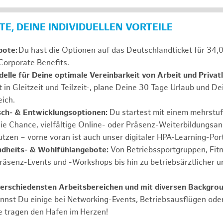
E, DEINE INDIVIDUELLEN VORTEILE
bote:
Du hast die Optionen auf das Deutschlandticket für 34,
Corporate Benefits.
elle für Deine optimale Vereinbarkeit von Arbeit und Privat
t in Gleitzeit und Teilzeit-, plane Deine 30 Tage Urlaub und D
ich.
sch- & Entwicklungsoptionen:
Du startest mit einem mehrstu
ie Chance, vielfältige Online- oder Präsenz-Weiterbildungsa
tzen – vorne voran ist auch unser digitaler HPA-Learning-Port
ndheits- & Wohlfühlangebote:
Von Betriebssportgruppen, Fit
Präsenz-Events und -Workshops bis hin zu betriebsärztlicher u
verschiedensten Arbeitsbereichen und mit diversen Backgrou
annst Du einige bei Networking-Events, Betriebsausflügen od
e tragen den Hafen im Herzen!