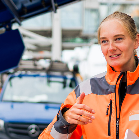
d-Center der HPA
cht aller Verkehrsmeldungen im Hafen am