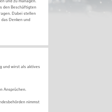
eren und zu managen.
es den Beschäftigten
ragen. Dabei stellen
ür das Denken und
g und wirst als aktives
on Ansprüchen.
undesbehörden nimmst