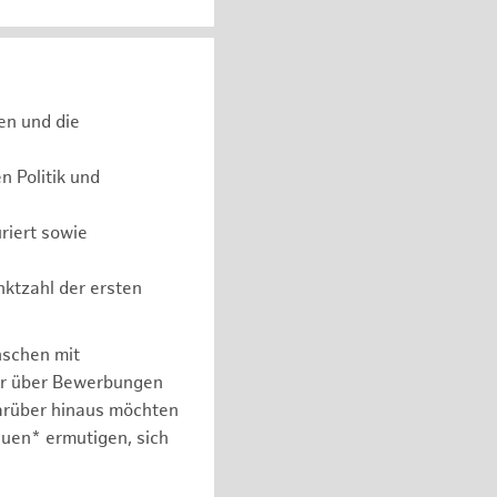
en und die
 Politik und
riert sowie
nktzahl der ersten
nschen mit
er über Bewerbungen
arüber hinaus möchten
auen* ermutigen, sich