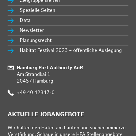
Zielgruppenseiten
Spezielle Seiten
Data
Newsletter
Planungsrecht
Habitat Festival 2023 – öffentliche Auslegung
:
Hamburg Port Authority AöR
Am Strandkai 1
20457 Hamburg
:
+49 40 42847-0
AKTUELLE JOBANGEBOTE
Wir hal­ten den Ha­fen am Lau­fen und su­chen im­mer­zu
Ver­stär­kung. Schau­e in un­se­re HPA Stel­len­an­ge­bo­te