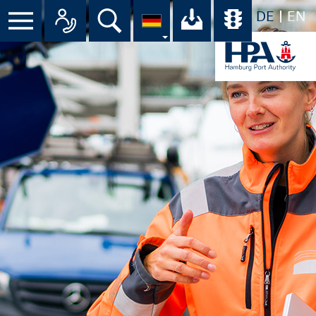
DE
EN
Menü
Alle Ansprechpartner im Überbli
Suche
Ihr Download-C
Übersicht