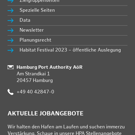
Zielgruppenseiten
Spezielle Seiten
Data
Newsletter
Planungsrecht
Habitat Festival 2023 – öffentliche Auslegung
Standort:
Hamburg Port Authority AöR
Am Strandkai 1
20457 Hamburg
Telefon:
+49 40 42847-0
AKTUELLE JOBANGEBOTE
Wir hal­ten den Ha­fen am Lau­fen und su­chen im­mer­zu
Ver­stär­kung. Schau­e in un­se­re HPA Stel­len­an­ge­bo­te