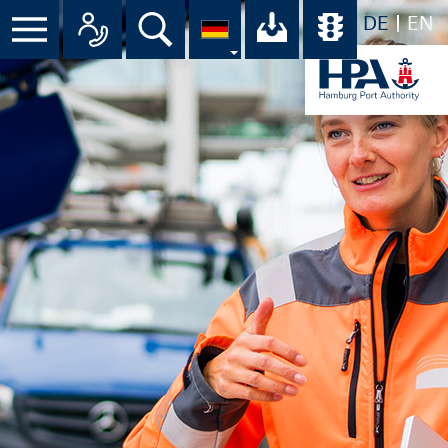
DE
EN
Suche
Ihr Download-C
Übersicht