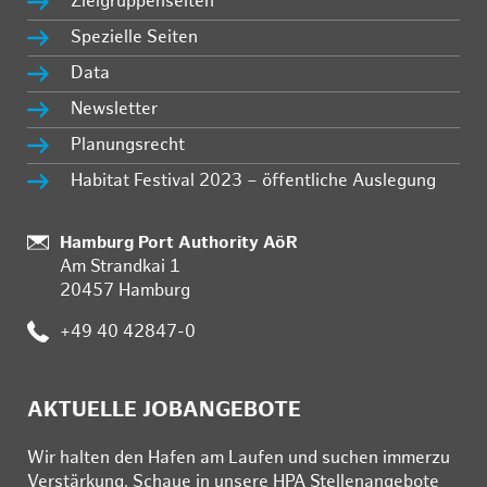
Zielgruppenseiten
Spezielle Seiten
Data
Newsletter
Planungsrecht
Habitat Festival 2023 – öffentliche Auslegung
Standort:
Hamburg Port Authority AöR
Am Strandkai 1
20457 Hamburg
Telefon:
+49 40 42847-0
AKTUELLE JOBANGEBOTE
Wir hal­ten den Ha­fen am Lau­fen und su­chen im­mer­zu
Ver­stär­kung. Schau­e in un­se­re HPA Stel­len­an­ge­bo­te