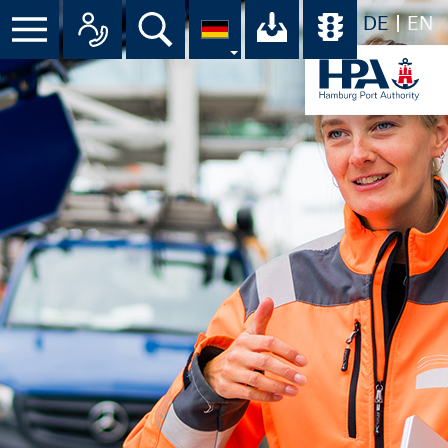
DE
EN
Suche
Ihr Download-C
Übersicht