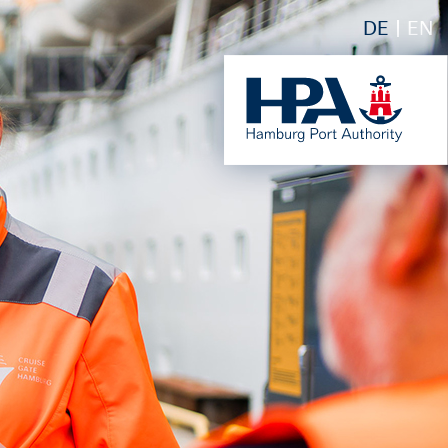
DE
EN