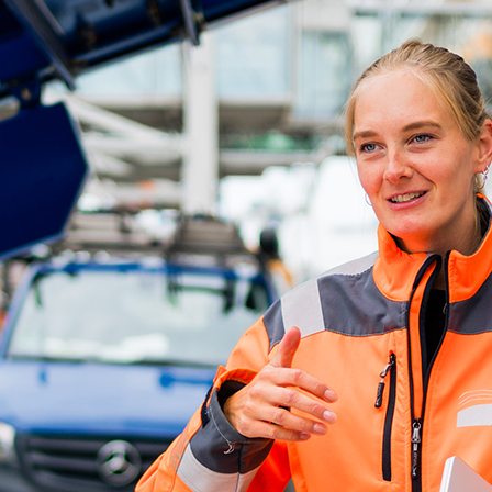
d-Center der HPA
cht aller Verkehrsmeldungen im Hafen am