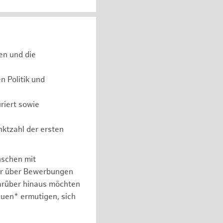
en und die
 Politik und
riert sowie
nktzahl der ersten
nschen mit
er über Bewerbungen
arüber hinaus möchten
auen* ermutigen, sich