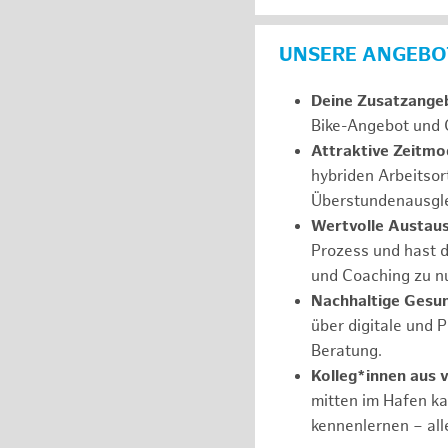
UNSERE ANGEBOT
Deine Zusatzange
Bike-Angebot und 
Attraktive Zeitmod
hybriden Arbeitsor
Überstundenausgle
Wertvolle Austau
Prozess und hast d
und Coaching zu nu
Nachhaltige Gesu
über digitale und 
Beratung.
Kolleg*innen aus 
mitten im Hafen k
kennenlernen – all