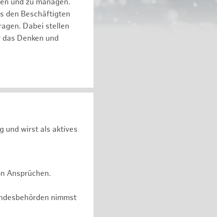
eren und zu managen.
es den Beschäftigten
ragen. Dabei stellen
ür das Denken und
g und wirst als aktives
on Ansprüchen.
undesbehörden nimmst