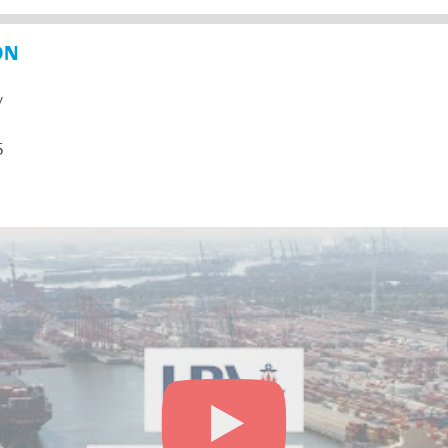
ON
y
5