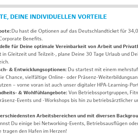
E, DEINE INDIVIDUELLEN VORTEILE
bote:
Du hast die Optionen auf das Deutschlandticket für 34,
Corporate Benefits.
elle für Deine optimale Vereinbarkeit von Arbeit und Privat
t in Gleitzeit und Teilzeit-, plane Deine 30 Tage Urlaub und D
ich.
sch- & Entwicklungsoptionen:
Du startest mit einem mehrstu
ie Chance, vielfältige Online- oder Präsenz-Weiterbildungsa
tzen – vorne voran ist auch unser digitaler HPA-Learning-Port
ndheits- & Wohlfühlangebote:
Von Betriebssportgruppen, Fit
Präsenz-Events und -Workshops bis hin zu betriebsärztlicher u
verschiedensten Arbeitsbereichen und mit diversen Backgrou
annst Du einige bei Networking-Events, Betriebsausflügen od
e tragen den Hafen im Herzen!