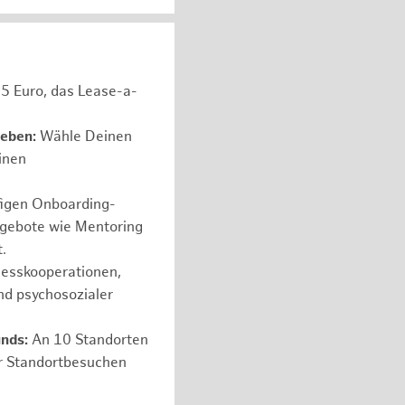
05 Euro, das Lease-a-
leben:
Wähle Deinen
einen
figen Onboarding-
ngebote wie Mentoring
.
nesskooperationen,
nd psychosozialer
nds:
An 10 Standorten
er Standortbesuchen