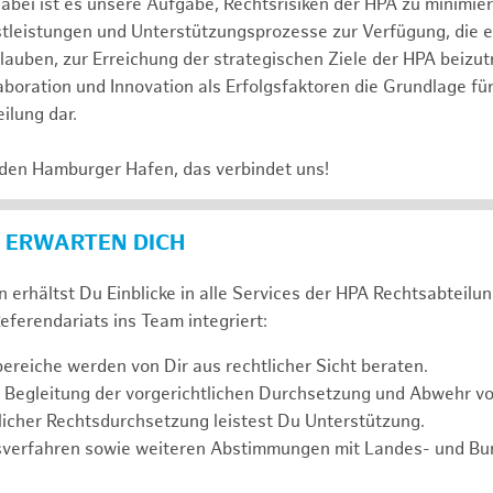
abei ist es unsere Aufgabe, Rechtsrisiken der HPA zu minimi
stleistungen und Unterstützungsprozesse zur Verfügung, die 
lauben, zur Erreichung der strategischen Ziele der HPA beizut
laboration und Innovation als Erfolgsfaktoren die Grundlage f
ilung dar.
 den Hamburger Hafen, das verbindet uns!
 ERWARTEN DICH
 erhältst Du Einblicke in alle Services der HPA Rechtsabteilun
eferendariats ins Team integriert:
reiche werden von Dir aus rechtlicher Sicht beraten.
 Begleitung der vorgerichtlichen Durchsetzung und Abwehr v
icher Rechtsdurchsetzung leistest Du Unterstützung.
sverfahren sowie weiteren Abstimmungen mit Landes- und B