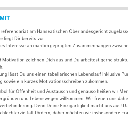
 MIT
sreferendariat am Hanseatischen Oberlandesgericht zugelass
 liegt Dir bereits vor.
ives Interesse an maritim geprägten Zusammenhängen zwischen
d Motivation zeichnen Dich aus und Du arbeitest gerne struktu
h.
ng lässt Du uns einen tabellarischen Lebenslauf inklusive Pu
ng sowie ein kurzes Motivationsschreiben zukommen.
mbol für Offenheit und Austausch und genauso heißen wir Me
tergründen und Lebenswegen willkommen. Wir freuen uns dah
erbehinderung. Denn Deine Einzigartigkeit macht uns aus! D
schlechtervielfalt fördern, daher möchten wir insbesondere Fr