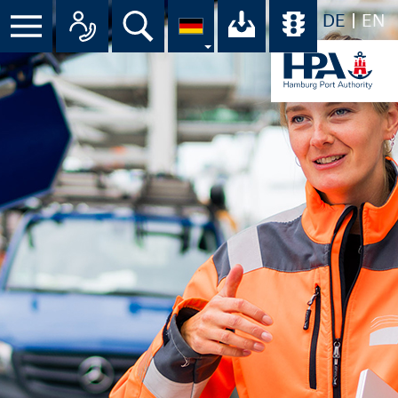
DE
EN
Menü
Alle Ansprechpartner im Überbli
Suche
Ihr Download-C
Übersicht