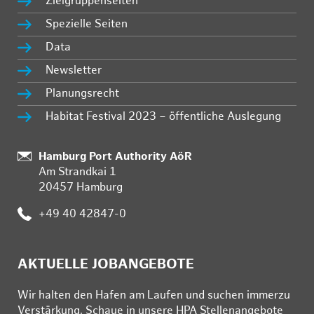
Zielgruppenseiten
Spezielle Seiten
Data
Newsletter
Planungsrecht
Habitat Festival 2023 – öffentliche Auslegung
:
Hamburg Port Authority AöR
Am Strandkai 1
20457 Hamburg
:
+49 40 42847-0
AKTUELLE JOBANGEBOTE
Wir hal­ten den Ha­fen am Lau­fen und su­chen im­mer­zu
Ver­stär­kung. Schau­e in un­se­re HPA Stel­len­an­ge­bo­te