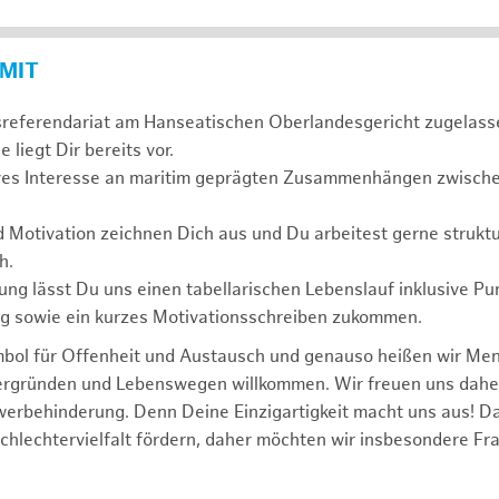
 MIT
sreferendariat am Hanseatischen Oberlandesgericht zugelass
 liegt Dir bereits vor.
ives Interesse an maritim geprägten Zusammenhängen zwischen
d Motivation zeichnen Dich aus und Du arbeitest gerne struktu
h.
ng lässt Du uns einen tabellarischen Lebenslauf inklusive Pu
ng sowie ein kurzes Motivationsschreiben zukommen.
mbol für Offenheit und Austausch und genauso heißen wir Me
tergründen und Lebenswegen willkommen. Wir freuen uns dah
erbehinderung. Denn Deine Einzigartigkeit macht uns aus! D
schlechtervielfalt fördern, daher möchten wir insbesondere Fr