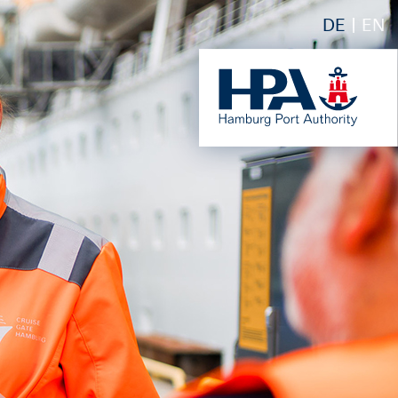
DE
EN