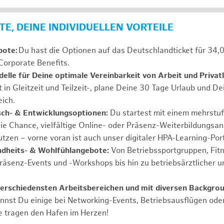
E, DEINE INDIVIDUELLEN VORTEILE
bote:
Du hast die Optionen auf das Deutschlandticket für 34,
Corporate Benefits.
elle für Deine optimale Vereinbarkeit von Arbeit und Privat
t in Gleitzeit und Teilzeit-, plane Deine 30 Tage Urlaub und D
ich.
sch- & Entwicklungsoptionen:
Du startest mit einem mehrstu
ie Chance, vielfältige Online- oder Präsenz-Weiterbildungsa
tzen – vorne voran ist auch unser digitaler HPA-Learning-Port
ndheits- & Wohlfühlangebote:
Von Betriebssportgruppen, Fit
Präsenz-Events und -Workshops bis hin zu betriebsärztlicher u
verschiedensten Arbeitsbereichen und mit diversen Backgrou
annst Du einige bei Networking-Events, Betriebsausflügen od
e tragen den Hafen im Herzen!