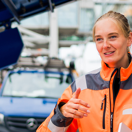
ick
d-Center der HPA
cht aller Verkehrsmeldungen im Hafen am