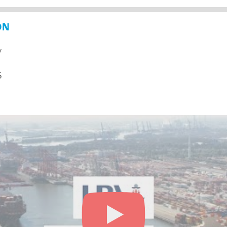
ON
y
5