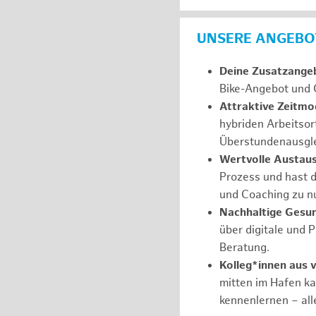
UNSERE ANGEBOT
Deine Zusatzange
Bike-Angebot und 
Attraktive Zeitmod
hybriden Arbeitsor
Überstundenausgle
Wertvolle Austau
Prozess und hast d
und Coaching zu nu
Nachhaltige Gesu
über digitale und 
Beratung.
Kolleg*innen aus 
mitten im Hafen k
kennenlernen – all