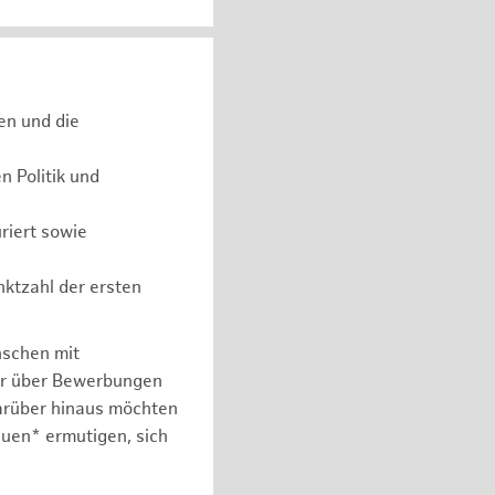
en und die
 Politik und
riert sowie
nktzahl der ersten
nschen mit
er über Bewerbungen
arüber hinaus möchten
auen* ermutigen, sich