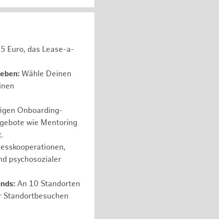
05 Euro, das Lease-a-
leben:
Wähle Deinen
einen
figen Onboarding-
ngebote wie Mentoring
.
nesskooperationen,
nd psychosozialer
nds:
An 10 Standorten
er Standortbesuchen