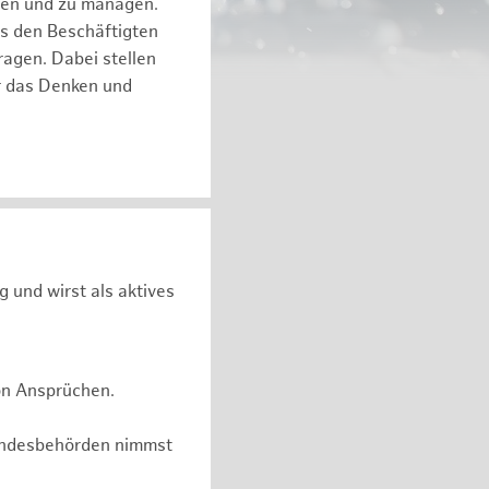
eren und zu managen.
es den Beschäftigten
ragen. Dabei stellen
ür das Denken und
g und wirst als aktives
on Ansprüchen.
undesbehörden nimmst