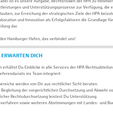
abei ist es unsere Aufgabe, Rechtsrisiken der HPA zu minimi
stleistungen und Unterstützungsprozesse zur Verfügung, die 
lauben, zur Erreichung der strategischen Ziele der HPA beizut
laboration und Innovation als Erfolgsfaktoren die Grundlage f
ilung dar.
 den Hamburger Hafen, das verbindet uns!
 ERWARTEN DICH
 erhältst Du Einblicke in alle Services der HPA Rechtsabteilun
eferendariats ins Team integriert:
reiche werden von Dir aus rechtlicher Sicht beraten.
 Begleitung der vorgerichtlichen Durchsetzung und Abwehr v
icher Rechtsdurchsetzung leistest Du Unterstützung.
sverfahren sowie weiteren Abstimmungen mit Landes- und B