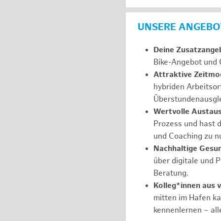
UNSERE ANGEBOT
Deine Zusatzange
Bike-Angebot und 
Attraktive Zeitmod
hybriden Arbeitsor
Überstundenausgle
Wertvolle Austau
Prozess und hast d
und Coaching zu nu
Nachhaltige Gesu
über digitale und 
Beratung.
Kolleg*innen aus 
mitten im Hafen k
kennenlernen – all