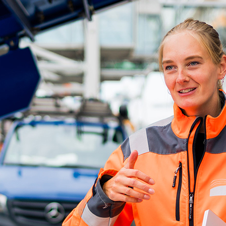
ick
d-Center der HPA
cht aller Verkehrsmeldungen im Hafen am