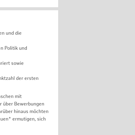
en und die
 Politik und
riert sowie
nktzahl der ersten
nschen mit
er über Bewerbungen
arüber hinaus möchten
auen* ermutigen, sich