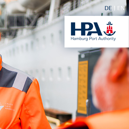
DE
EN