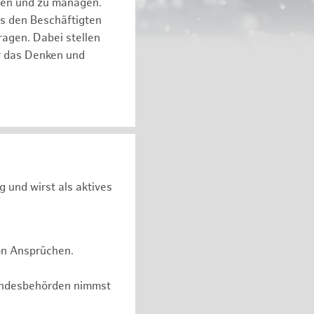
eren und zu managen.
es den Beschäftigten
ragen. Dabei stellen
ür das Denken und
g und wirst als aktives
on Ansprüchen.
undesbehörden nimmst