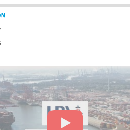
ON
y
5