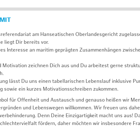
 MIT
sreferendariat am Hanseatischen Oberlandesgericht zugelass
 liegt Dir bereits vor.
ives Interesse an maritim geprägten Zusammenhängen zwischen
d Motivation zeichnen Dich aus und Du arbeitest gerne struktu
h.
ng lässt Du uns einen tabellarischen Lebenslauf inklusive Pu
ng sowie ein kurzes Motivationsschreiben zukommen.
mbol für Offenheit und Austausch und genauso heißen wir Me
tergründen und Lebenswegen willkommen. Wir freuen uns dah
erbehinderung. Denn Deine Einzigartigkeit macht uns aus! D
schlechtervielfalt fördern, daher möchten wir insbesondere Fr