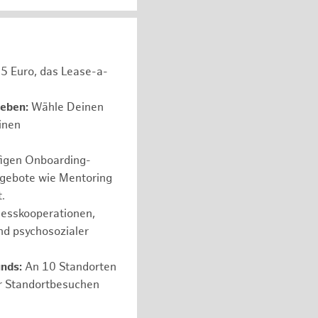
05 Euro, das Lease-a-
leben:
Wähle Deinen
einen
figen Onboarding-
ngebote wie Mentoring
.
nesskooperationen,
nd psychosozialer
nds:
An 10 Standorten
er Standortbesuchen