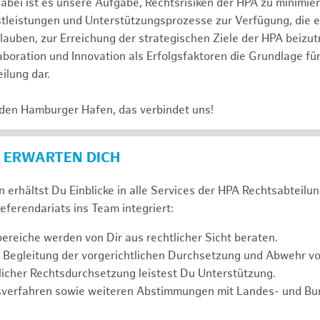
abei ist es unsere Aufgabe, Rechtsrisiken der HPA zu minimi
stleistungen und Unterstützungsprozesse zur Verfügung, die 
lauben, zur Erreichung der strategischen Ziele der HPA beizut
laboration und Innovation als Erfolgsfaktoren die Grundlage f
ilung dar.
 den Hamburger Hafen, das verbindet uns!
 ERWARTEN DICH
 erhältst Du Einblicke in alle Services der HPA Rechtsabteilun
eferendariats ins Team integriert:
reiche werden von Dir aus rechtlicher Sicht beraten.
 Begleitung der vorgerichtlichen Durchsetzung und Abwehr v
icher Rechtsdurchsetzung leistest Du Unterstützung.
sverfahren sowie weiteren Abstimmungen mit Landes- und B