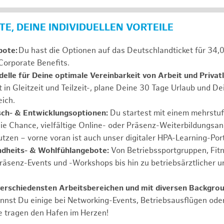
E, DEINE INDIVIDUELLEN VORTEILE
bote:
Du hast die Optionen auf das Deutschlandticket für 34,
Corporate Benefits.
elle für Deine optimale Vereinbarkeit von Arbeit und Privat
t in Gleitzeit und Teilzeit-, plane Deine 30 Tage Urlaub und D
ich.
sch- & Entwicklungsoptionen:
Du startest mit einem mehrstu
ie Chance, vielfältige Online- oder Präsenz-Weiterbildungsa
tzen – vorne voran ist auch unser digitaler HPA-Learning-Port
ndheits- & Wohlfühlangebote:
Von Betriebssportgruppen, Fit
Präsenz-Events und -Workshops bis hin zu betriebsärztlicher u
verschiedensten Arbeitsbereichen und mit diversen Backgrou
annst Du einige bei Networking-Events, Betriebsausflügen od
e tragen den Hafen im Herzen!