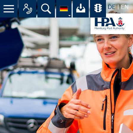
DE
EN
Menü
Alle Ansprechpartner im Überbli
Suche
Ihr Download-C
Übersicht