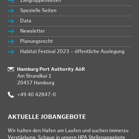
Zielgruppenseiten
Spezielle Seiten
Data
Newsletter
Planungsrecht
Habitat Festival 2023 – öffentliche Auslegung
Standort:
Hamburg Port Authority AöR
Am Strandkai 1
20457 Hamburg
Telefon:
+49 40 42847-0
AKTUELLE JOBANGEBOTE
Wir hal­ten den Ha­fen am Lau­fen und su­chen im­mer­zu
Ver­stär­kung. Schau­e in un­se­re HPA Stel­len­an­ge­bo­te