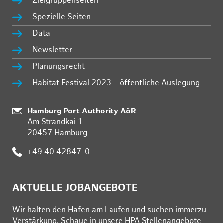
Zielgruppenseiten
Spezielle Seiten
Data
Newsletter
Planungsrecht
Habitat Festival 2023 – öffentliche Auslegung
:
Hamburg Port Authority AöR
Am Strandkai 1
20457 Hamburg
:
+49 40 42847-0
AKTUELLE JOBANGEBOTE
Wir hal­ten den Ha­fen am Lau­fen und su­chen im­mer­zu
Ver­stär­kung. Schau­e in un­se­re HPA Stel­len­an­ge­bo­te