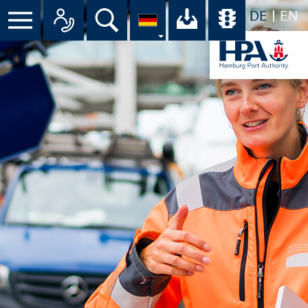
DE
EN
Menü
Alle Ansprechpartner im Überbli
Suche
Ihr Download-C
Übersicht