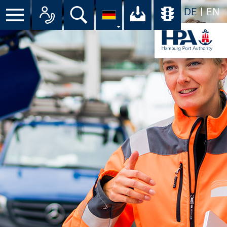
DE
EN
Suche
Ihr Download-C
Übersicht