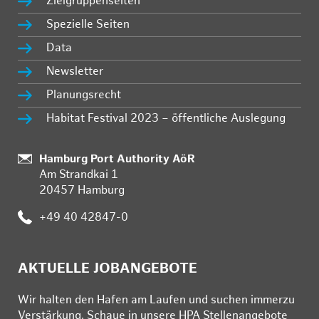
Zielgruppenseiten
Spezielle Seiten
Data
Newsletter
Planungsrecht
Habitat Festival 2023 – öffentliche Auslegung
Standort:
Hamburg Port Authority AöR
Am Strandkai 1
20457 Hamburg
Telefon:
+49 40 42847-0
AKTUELLE JOBANGEBOTE
Wir hal­ten den Ha­fen am Lau­fen und su­chen im­mer­zu
Ver­stär­kung. Schau­e in un­se­re HPA Stel­len­an­ge­bo­te