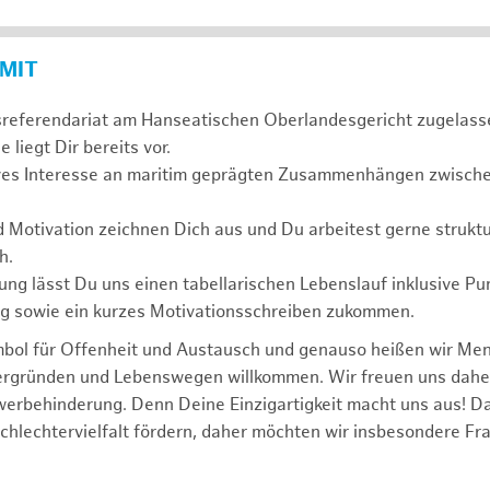
 MIT
sreferendariat am Hanseatischen Oberlandesgericht zugelass
 liegt Dir bereits vor.
ives Interesse an maritim geprägten Zusammenhängen zwischen
d Motivation zeichnen Dich aus und Du arbeitest gerne struktu
h.
ng lässt Du uns einen tabellarischen Lebenslauf inklusive Pu
ng sowie ein kurzes Motivationsschreiben zukommen.
mbol für Offenheit und Austausch und genauso heißen wir Me
tergründen und Lebenswegen willkommen. Wir freuen uns dah
erbehinderung. Denn Deine Einzigartigkeit macht uns aus! D
schlechtervielfalt fördern, daher möchten wir insbesondere Fr