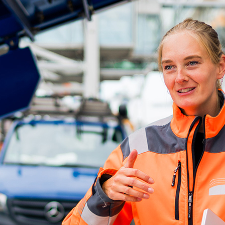
ick
d-Center der HPA
cht aller Verkehrsmeldungen im Hafen am