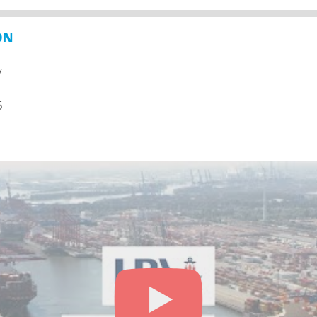
ON
y
5