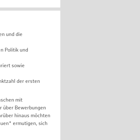
en und die
 Politik und
riert sowie
nktzahl der ersten
nschen mit
er über Bewerbungen
arüber hinaus möchten
auen* ermutigen, sich