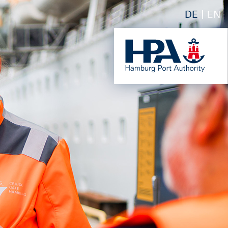
DE
EN