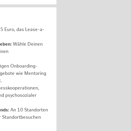
05 Euro, das Lease-a-
leben:
Wähle Deinen
einen
figen Onboarding-
ngebote wie Mentoring
.
nesskooperationen,
nd psychosozialer
nds:
An 10 Standorten
er Standortbesuchen