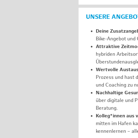
UNSERE ANGEBOT
Deine Zusatzange
Bike-Angebot und 
Attraktive Zeitmod
hybriden Arbeitsor
Überstundenausgle
Wertvolle Austau
Prozess und hast d
und Coaching zu nu
Nachhaltige Gesu
über digitale und 
Beratung.
Kolleg*innen aus 
mitten im Hafen k
kennenlernen – all