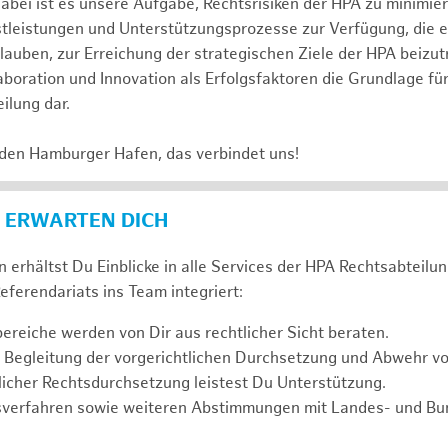
abei ist es unsere Aufgabe, Rechtsrisiken der HPA zu minimi
stleistungen und Unterstützungsprozesse zur Verfügung, die 
lauben, zur Erreichung der strategischen Ziele der HPA beizut
laboration und Innovation als Erfolgsfaktoren die Grundlage f
ilung dar.
 den Hamburger Hafen, das verbindet uns!
 ERWARTEN DICH
 erhältst Du Einblicke in alle Services der HPA Rechtsabteilun
eferendariats ins Team integriert:
reiche werden von Dir aus rechtlicher Sicht beraten.
 Begleitung der vorgerichtlichen Durchsetzung und Abwehr v
icher Rechtsdurchsetzung leistest Du Unterstützung.
sverfahren sowie weiteren Abstimmungen mit Landes- und B