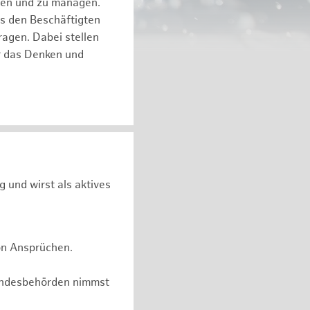
eren und zu managen.
es den Beschäftigten
ragen. Dabei stellen
ür das Denken und
g und wirst als aktives
on Ansprüchen.
undesbehörden nimmst