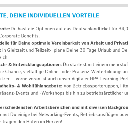
E, DEINE INDIVIDUELLEN VORTEILE
bote:
Du hast die Optionen auf das Deutschlandticket für 34,
Corporate Benefits.
elle für Deine optimale Vereinbarkeit von Arbeit und Privat
t in Gleitzeit und Teilzeit-, plane Deine 30 Tage Urlaub und D
ich.
sch- & Entwicklungsoptionen:
Du startest mit einem mehrstu
ie Chance, vielfältige Online- oder Präsenz-Weiterbildungsa
tzen – vorne voran ist auch unser digitaler HPA-Learning-Port
ndheits- & Wohlfühlangebote:
Von Betriebssportgruppen, Fit
Präsenz-Events und -Workshops bis hin zu betriebsärztlicher u
verschiedensten Arbeitsbereichen und mit diversen Backgrou
annst Du einige bei Networking-Events, Betriebsausflügen od
e tragen den Hafen im Herzen!