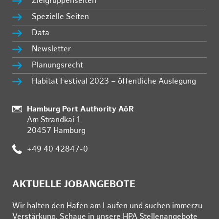
Zielgruppenseiten
Spezielle Seiten
Data
Newsletter
Planungsrecht
Habitat Festival 2023 – öffentliche Auslegung
:
Hamburg Port Authority AöR
Am Strandkai 1
20457 Hamburg
:
+49 40 42847-0
AKTUELLE JOBANGEBOTE
Wir hal­ten den Ha­fen am Lau­fen und su­chen im­mer­zu
Ver­stär­kung. Schau­e in un­se­re HPA Stel­len­an­ge­bo­te