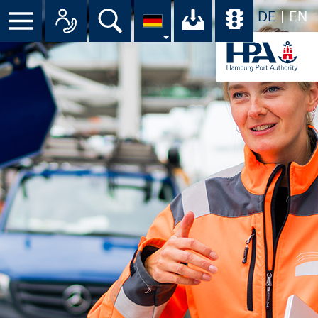
DE
EN
Menü
Alle Ansprechpartner im Überbli
Suche
Ihr Download-C
Übersicht