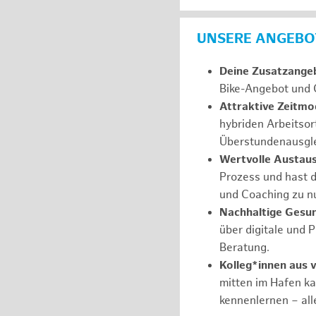
UNSERE ANGEBOT
Deine Zusatzange
Bike-Angebot und 
Attraktive Zeitmod
hybriden Arbeitsor
Überstundenausgle
Wertvolle Austau
Prozess und hast d
und Coaching zu nu
Nachhaltige Gesu
über digitale und 
Beratung.
Kolleg*innen aus 
mitten im Hafen k
kennenlernen – all