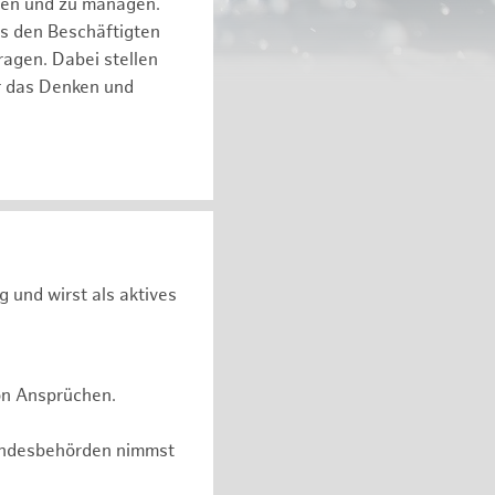
eren und zu managen.
es den Beschäftigten
ragen. Dabei stellen
ür das Denken und
g und wirst als aktives
on Ansprüchen.
undesbehörden nimmst