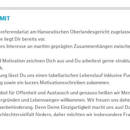
 MIT
sreferendariat am Hanseatischen Oberlandesgericht zugelass
 liegt Dir bereits vor.
ives Interesse an maritim geprägten Zusammenhängen zwischen
d Motivation zeichnen Dich aus und Du arbeitest gerne struktu
h.
ng lässt Du uns einen tabellarischen Lebenslauf inklusive Pu
ng sowie ein kurzes Motivationsschreiben zukommen.
mbol für Offenheit und Austausch und genauso heißen wir Me
tergründen und Lebenswegen willkommen. Wir freuen uns dah
erbehinderung. Denn Deine Einzigartigkeit macht uns aus! D
schlechtervielfalt fördern, daher möchten wir insbesondere Fr