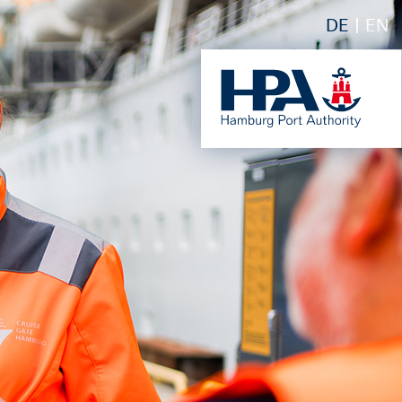
DE
EN