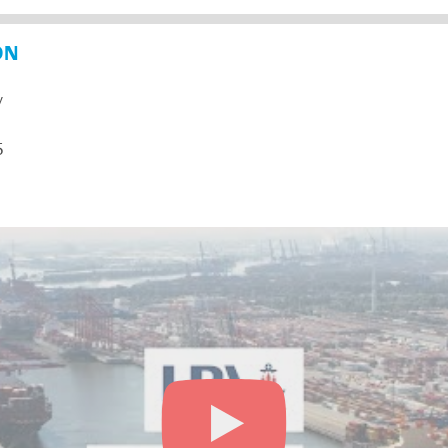
ON
y
5