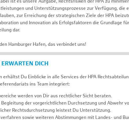
abei ist es unsere Aufgabe, Rechtsrisiken der HPA zu minimi
stleistungen und Unterstützungsprozesse zur Verfügung, die 
lauben, zur Erreichung der strategischen Ziele der HPA beizut
laboration und Innovation als Erfolgsfaktoren die Grundlage f
ilung dar.
 den Hamburger Hafen, das verbindet uns!
 ERWARTEN DICH
 erhältst Du Einblicke in alle Services der HPA Rechtsabteilun
eferendariats ins Team integriert:
reiche werden von Dir aus rechtlicher Sicht beraten.
 Begleitung der vorgerichtlichen Durchsetzung und Abwehr v
icher Rechtsdurchsetzung leistest Du Unterstützung.
sverfahren sowie weiteren Abstimmungen mit Landes- und B