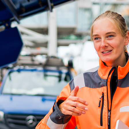
d-Center der HPA
cht aller Verkehrsmeldungen im Hafen am