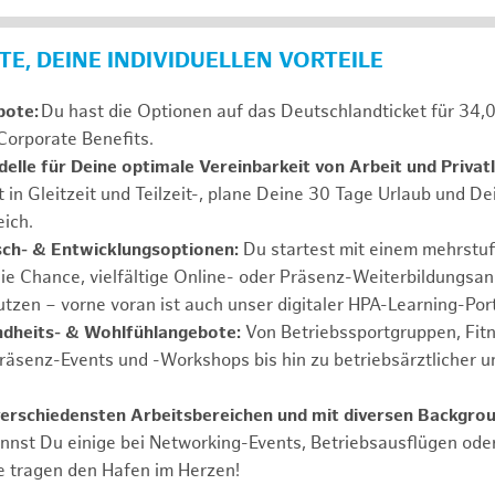
E, DEINE INDIVIDUELLEN VORTEILE
bote:
Du hast die Optionen auf das Deutschlandticket für 34,
Corporate Benefits.
elle für Deine optimale Vereinbarkeit von Arbeit und Privat
t in Gleitzeit und Teilzeit-, plane Deine 30 Tage Urlaub und D
ich.
sch- & Entwicklungsoptionen:
Du startest mit einem mehrstu
ie Chance, vielfältige Online- oder Präsenz-Weiterbildungsa
tzen – vorne voran ist auch unser digitaler HPA-Learning-Port
ndheits- & Wohlfühlangebote:
Von Betriebssportgruppen, Fit
Präsenz-Events und -Workshops bis hin zu betriebsärztlicher u
verschiedensten Arbeitsbereichen und mit diversen Backgrou
annst Du einige bei Networking-Events, Betriebsausflügen od
e tragen den Hafen im Herzen!