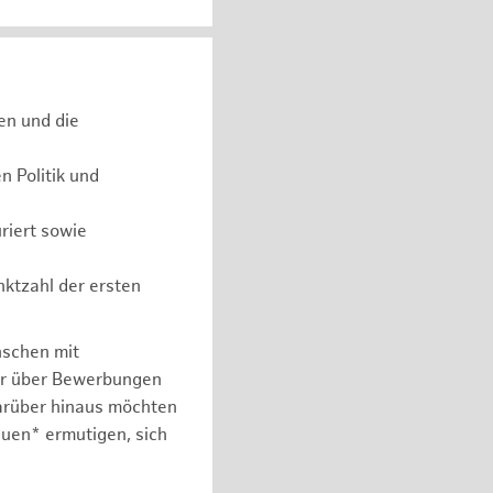
en und die
 Politik und
riert sowie
nktzahl der ersten
nschen mit
er über Bewerbungen
arüber hinaus möchten
auen* ermutigen, sich