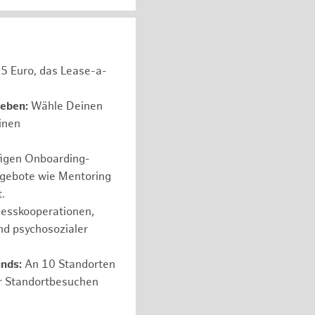
05 Euro, das Lease-a-
leben:
Wähle Deinen
einen
figen Onboarding-
ngebote wie Mentoring
.
nesskooperationen,
nd psychosozialer
nds:
An 10 Standorten
er Standortbesuchen