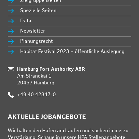
Zielgruppenseiten
Spezielle Seiten
Data
Newsletter
Planungsrecht
Habitat Festival 2023 – öffentliche Auslegung
Standort:
Hamburg Port Authority AöR
Am Strandkai 1
20457 Hamburg
Telefon:
+49 40 42847-0
AKTUELLE JOBANGEBOTE
Wir hal­ten den Ha­fen am Lau­fen und su­chen im­mer­zu
Ver­stär­kung. Schau­e in un­se­re HPA Stel­len­an­ge­bo­te