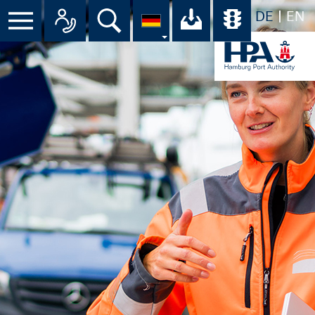
DE
EN
Suche
Ihr Download-C
Übersicht