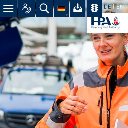
DE
EN
Menü
Alle Ansprechpartner im Überbli
Suche
Ihr Download-C
Übersicht