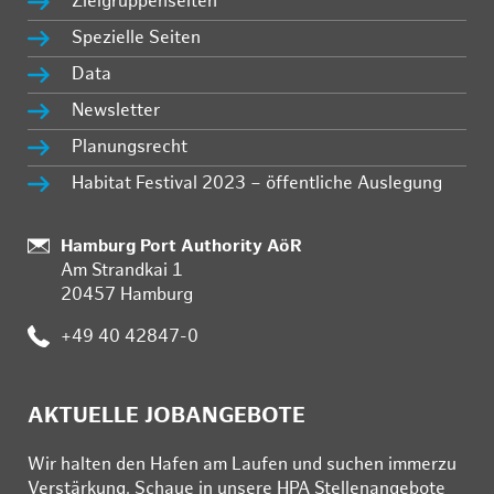
Zielgruppenseiten
Spezielle Seiten
Data
Newsletter
Planungsrecht
Habitat Festival 2023 – öffentliche Auslegung
Standort:
Hamburg Port Authority AöR
Am Strandkai 1
20457 Hamburg
Telefon:
+49 40 42847-0
AKTUELLE JOBANGEBOTE
Wir hal­ten den Ha­fen am Lau­fen und su­chen im­mer­zu
Ver­stär­kung. Schau­e in un­se­re HPA Stel­len­an­ge­bo­te