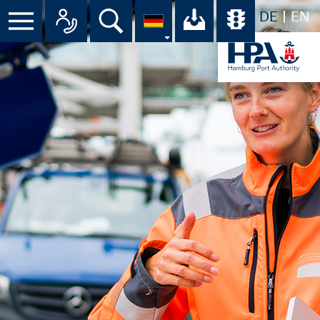
DE
EN
Suche
Ihr Download-C
Übersicht