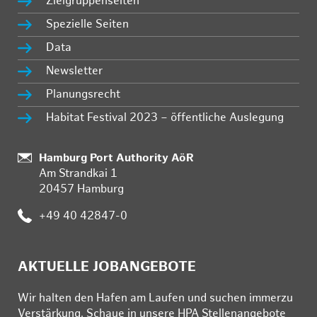
Zielgruppenseiten
Spezielle Seiten
Data
Newsletter
Planungsrecht
Habitat Festival 2023 – öffentliche Auslegung
Standort:
Hamburg Port Authority AöR
Am Strandkai 1
20457 Hamburg
Telefon:
+49 40 42847-0
AKTUELLE JOBANGEBOTE
Wir hal­ten den Ha­fen am Lau­fen und su­chen im­mer­zu
Ver­stär­kung. Schau­e in un­se­re HPA Stel­len­an­ge­bo­te