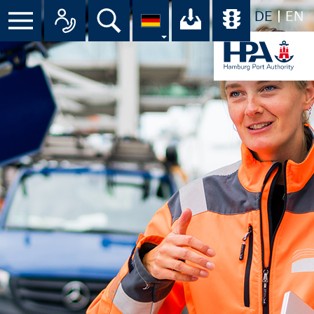
DE
EN
Suche
Ihr Download-C
Übersicht