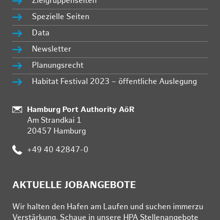
Zielgruppenseiten
Spezielle Seiten
Data
Newsletter
Planungsrecht
Habitat Festival 2023 – öffentliche Auslegung
:
Hamburg Port Authority AöR
Am Strandkai 1
20457 Hamburg
:
+49 40 42847-0
AKTUELLE JOBANGEBOTE
Wir hal­ten den Ha­fen am Lau­fen und su­chen im­mer­zu
Ver­stär­kung. Schau­e in un­se­re HPA Stel­len­an­ge­bo­te