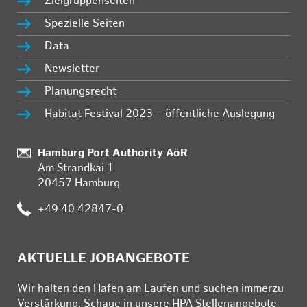
Zielgruppenseiten
Spezielle Seiten
Data
Newsletter
Planungsrecht
Habitat Festival 2023 – öffentliche Auslegung
Standort:
Hamburg Port Authority AöR
Am Strandkai 1
20457 Hamburg
Telefon:
+49 40 42847-0
AKTUELLE JOBANGEBOTE
Wir hal­ten den Ha­fen am Lau­fen und su­chen im­mer­zu
Ver­stär­kung. Schau­e in un­se­re HPA Stel­len­an­ge­bo­te