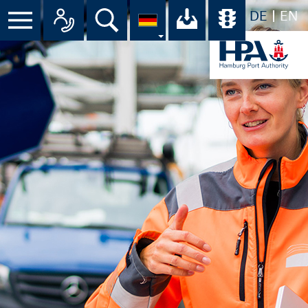
DE
EN
Suche
Ihr Download-C
Übersicht