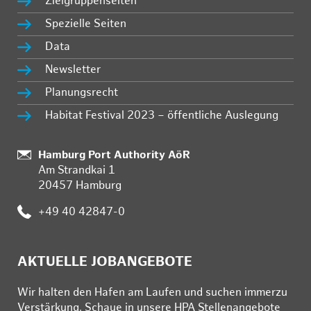
Zielgruppenseiten
Spezielle Seiten
Data
Newsletter
Planungsrecht
Habitat Festival 2023 – öffentliche Auslegung
Standort:
Hamburg Port Authority AöR
Am Strandkai 1
20457 Hamburg
Telefon:
+49 40 42847-0
AKTUELLE JOBANGEBOTE
Wir hal­ten den Ha­fen am Lau­fen und su­chen im­mer­zu
Ver­stär­kung. Schau­e in un­se­re HPA Stel­len­an­ge­bo­te