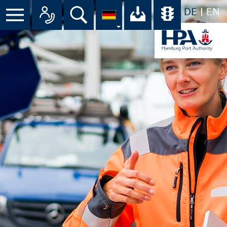
DE
EN
Suche
Ihr Download-C
Übersicht