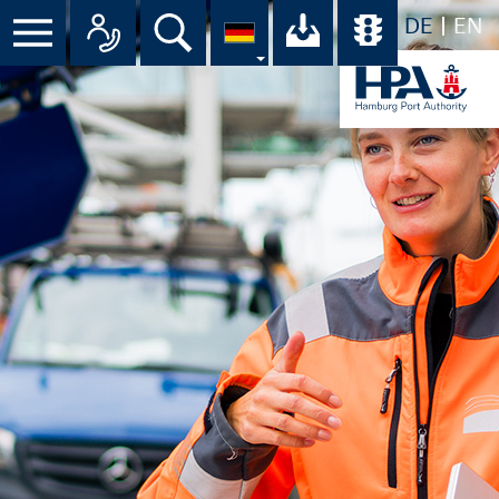
DE
EN
Suche
Ihr Download-C
Übersicht