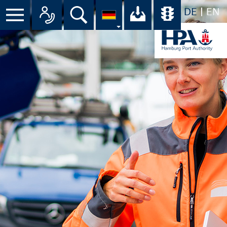
DE
EN
Suche
Ihr Download-C
Übersicht