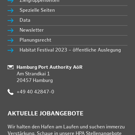
Zielgruppenseiten
Spezielle Seiten
Data
Newsletter
Planungsrecht
Habitat Festival 2023 – öffentliche Auslegung
Standort:
Hamburg Port Authority AöR
Am Strandkai 1
20457 Hamburg
Telefon:
+49 40 42847-0
AKTUELLE JOBANGEBOTE
Wir hal­ten den Ha­fen am Lau­fen und su­chen im­mer­zu
Ver­stär­kung. Schau­e in un­se­re HPA Stel­len­an­ge­bo­te