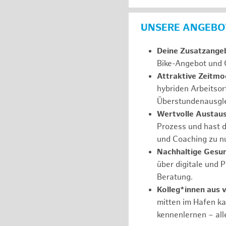
UNSERE ANGEBOT
Deine Zusatzange
Bike-Angebot und 
Attraktive Zeitmod
hybriden Arbeitsor
Überstundenausgle
Wertvolle Austau
Prozess und hast d
und Coaching zu nu
Nachhaltige Gesu
über digitale und 
Beratung.
Kolleg*innen aus 
mitten im Hafen k
kennenlernen – all