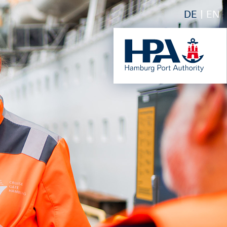
DE
EN