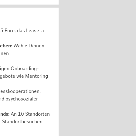
05 Euro, das Lease-a-
leben:
Wähle Deinen
einen
figen Onboarding-
ngebote wie Mentoring
.
nesskooperationen,
nd psychosozialer
nds:
An 10 Standorten
er Standortbesuchen