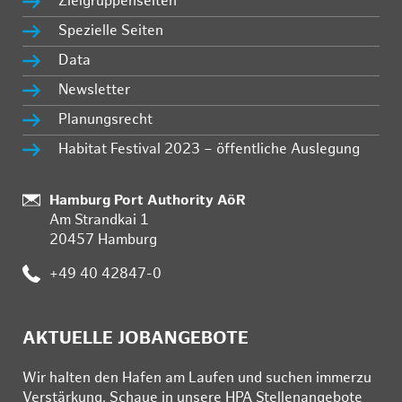
Zielgruppenseiten
Spezielle Seiten
Data
Newsletter
Planungsrecht
Habitat Festival 2023 – öffentliche Auslegung
Standort:
Hamburg Port Authority AöR
Am Strandkai 1
20457 Hamburg
Telefon:
+49 40 42847-0
AKTUELLE JOBANGEBOTE
Wir hal­ten den Ha­fen am Lau­fen und su­chen im­mer­zu
Ver­stär­kung. Schau­e in un­se­re HPA Stel­len­an­ge­bo­te