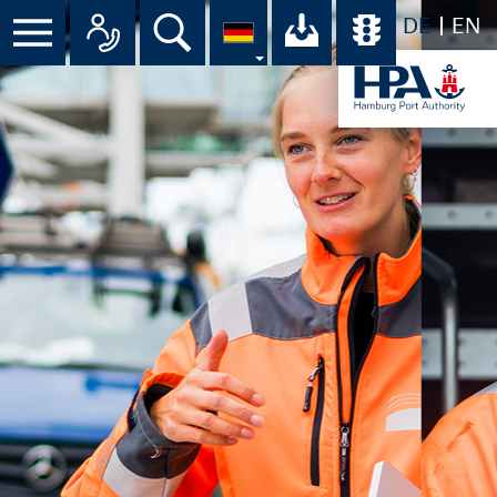
DE
EN
Suche
Ihr Download-C
Übersicht