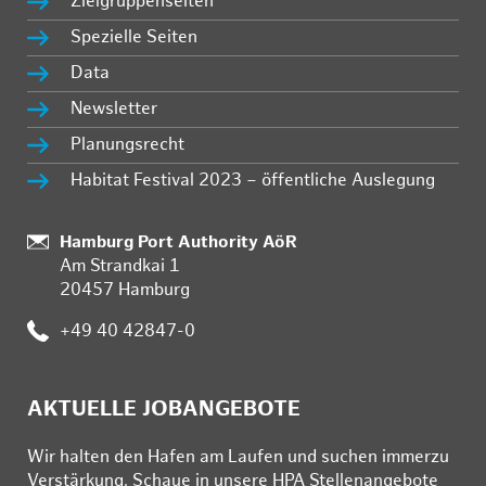
Zielgruppenseiten
Spezielle Seiten
Data
Newsletter
Planungsrecht
Habitat Festival 2023 – öffentliche Auslegung
:
Hamburg Port Authority AöR
Am Strandkai 1
20457 Hamburg
:
+49 40 42847-0
AKTUELLE JOBANGEBOTE
Wir hal­ten den Ha­fen am Lau­fen und su­chen im­mer­zu
Ver­stär­kung. Schau­e in un­se­re HPA Stel­len­an­ge­bo­te