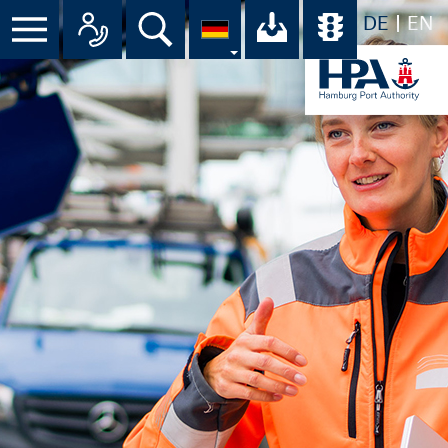
DE
EN
Suche
Ihr Download-C
Übersicht