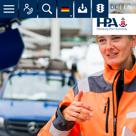
DE
EN
Menü
Alle Ansprechpartner im Überbli
Suche
Ihr Download-C
Übersicht