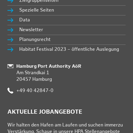
Zielgruppenseiten
Spezielle Seiten
Data
Newsletter
Planungsrecht
Habitat Festival 2023 – öffentliche Auslegung
:
Hamburg Port Authority AöR
Am Strandkai 1
20457 Hamburg
:
+49 40 42847-0
AKTUELLE JOBANGEBOTE
Wir hal­ten den Ha­fen am Lau­fen und su­chen im­mer­zu
Ver­stär­kung. Schau­e in un­se­re HPA Stel­len­an­ge­bo­te