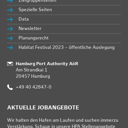
Zielgruppenseiten
Spezielle Seiten
Data
Newsletter
Planungsrecht
Habitat Festival 2023 – öffentliche Auslegung
:
Hamburg Port Authority AöR
Am Strandkai 1
20457 Hamburg
:
+49 40 42847-0
AKTUELLE JOBANGEBOTE
Wir hal­ten den Ha­fen am Lau­fen und su­chen im­mer­zu
Ver­stär­kung. Schau­e in un­se­re HPA Stel­len­an­ge­bo­te