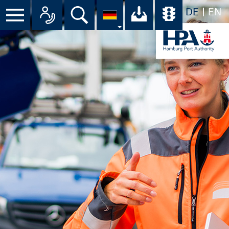
DE
EN
Menü
Alle Ansprechpartner im Überbli
Suche
Ihr Download-C
Übersicht