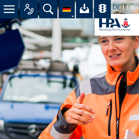
DE
EN
Menü
Alle Ansprechpartner im Überbli
Suche
Ihr Download-C
Übersicht