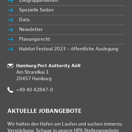
Zielgruppenseiten
Spezielle Seiten
Data
Newsletter
Planungsrecht
Habitat Festival 2023 – öffentliche Auslegung
:
Hamburg Port Authority AöR
Am Strandkai 1
20457 Hamburg
:
+49 40 42847-0
AKTUELLE JOBANGEBOTE
Wir hal­ten den Ha­fen am Lau­fen und su­chen im­mer­zu
Ver­stär­kung. Schau­e in un­se­re HPA Stel­len­an­ge­bo­te