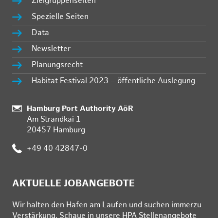
Zielgruppenseiten
Spezielle Seiten
Data
Newsletter
Planungsrecht
Habitat Festival 2023 – öffentliche Auslegung
:
Hamburg Port Authority AöR
Am Strandkai 1
20457 Hamburg
:
+49 40 42847-0
AKTUELLE JOBANGEBOTE
Wir hal­ten den Ha­fen am Lau­fen und su­chen im­mer­zu
Ver­stär­kung. Schau­e in un­se­re HPA Stel­len­an­ge­bo­te