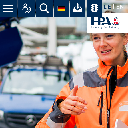
DE
EN
Suche
Ihr Download-C
Übersicht