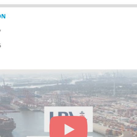
ON
y
5