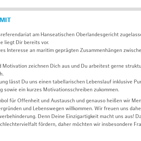
 MIT
sreferendariat am Hanseatischen Oberlandesgericht zugelass
 liegt Dir bereits vor.
ives Interesse an maritim geprägten Zusammenhängen zwischen
d Motivation zeichnen Dich aus und Du arbeitest gerne struktu
h.
ng lässt Du uns einen tabellarischen Lebenslauf inklusive Pu
ng sowie ein kurzes Motivationsschreiben zukommen.
mbol für Offenheit und Austausch und genauso heißen wir Me
tergründen und Lebenswegen willkommen. Wir freuen uns dah
erbehinderung. Denn Deine Einzigartigkeit macht uns aus! D
schlechtervielfalt fördern, daher möchten wir insbesondere Fr