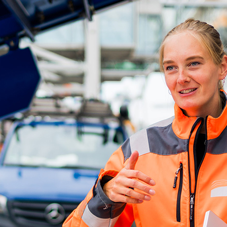
d-Center der HPA
cht aller Verkehrsmeldungen im Hafen am