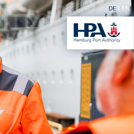
DE
EN