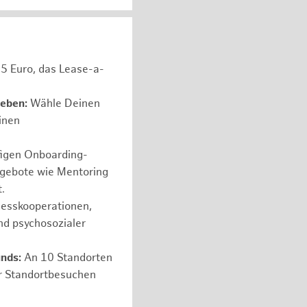
05 Euro, das Lease-a-
leben:
Wähle Deinen
einen
figen Onboarding-
ngebote wie Mentoring
.
nesskooperationen,
nd psychosozialer
nds:
An 10 Standorten
er Standortbesuchen