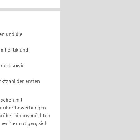
en und die
 Politik und
riert sowie
nktzahl der ersten
nschen mit
er über Bewerbungen
arüber hinaus möchten
auen* ermutigen, sich