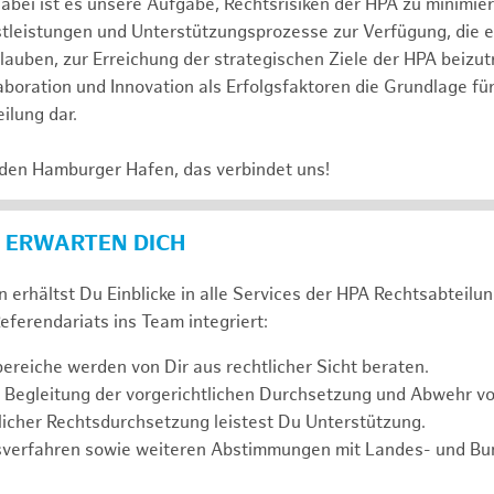
abei ist es unsere Aufgabe, Rechtsrisiken der HPA zu minimi
stleistungen und Unterstützungsprozesse zur Verfügung, die 
lauben, zur Erreichung der strategischen Ziele der HPA beizut
laboration und Innovation als Erfolgsfaktoren die Grundlage f
ilung dar.
 den Hamburger Hafen, das verbindet uns!
 ERWARTEN DICH
 erhältst Du Einblicke in alle Services der HPA Rechtsabteilun
eferendariats ins Team integriert:
reiche werden von Dir aus rechtlicher Sicht beraten.
 Begleitung der vorgerichtlichen Durchsetzung und Abwehr v
icher Rechtsdurchsetzung leistest Du Unterstützung.
sverfahren sowie weiteren Abstimmungen mit Landes- und B