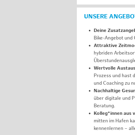
UNSERE ANGEBOT
Deine Zusatzange
Bike-Angebot und 
Attraktive Zeitmod
hybriden Arbeitsor
Überstundenausgle
Wertvolle Austau
Prozess und hast d
und Coaching zu nu
Nachhaltige Gesu
über digitale und 
Beratung.
Kolleg*innen aus 
mitten im Hafen k
kennenlernen – all