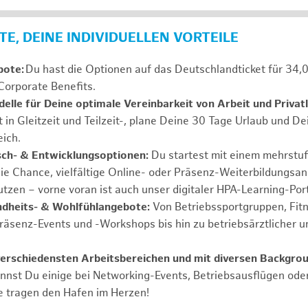
E, DEINE INDIVIDUELLEN VORTEILE
bote:
Du hast die Optionen auf das Deutschlandticket für 34,
Corporate Benefits.
elle für Deine optimale Vereinbarkeit von Arbeit und Privat
t in Gleitzeit und Teilzeit-, plane Deine 30 Tage Urlaub und D
ich.
sch- & Entwicklungsoptionen:
Du startest mit einem mehrstu
ie Chance, vielfältige Online- oder Präsenz-Weiterbildungsa
tzen – vorne voran ist auch unser digitaler HPA-Learning-Port
ndheits- & Wohlfühlangebote:
Von Betriebssportgruppen, Fit
Präsenz-Events und -Workshops bis hin zu betriebsärztlicher u
verschiedensten Arbeitsbereichen und mit diversen Backgrou
annst Du einige bei Networking-Events, Betriebsausflügen od
e tragen den Hafen im Herzen!