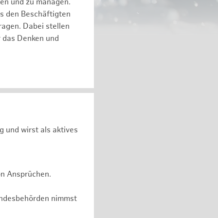
eren und zu managen.
es den Beschäftigten
ragen. Dabei stellen
ür das Denken und
g und wirst als aktives
on Ansprüchen.
undesbehörden nimmst