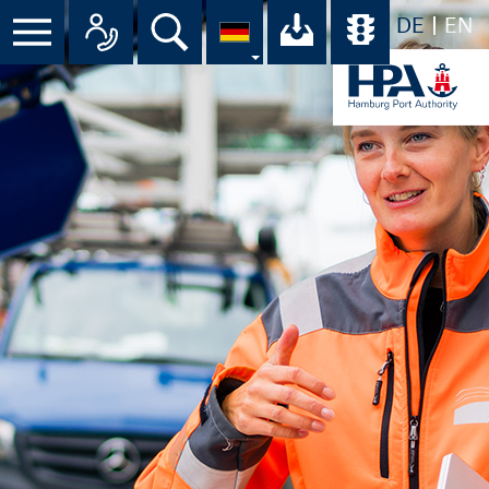
DE
EN
Menü
Alle Ansprechpartner im Überbli
Suche
Ihr Download-C
Übersicht