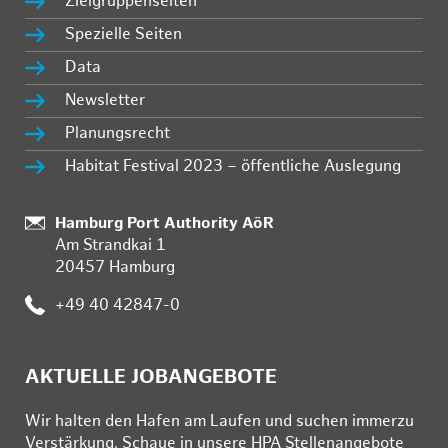
Zielgruppenseiten
Spezielle Seiten
Data
Newsletter
Planungsrecht
Habitat Festival 2023 – öffentliche Auslegung
:
Hamburg Port Authority AöR
Am Strandkai 1
20457 Hamburg
:
+49 40 42847-0
AKTUELLE JOBANGEBOTE
Wir hal­ten den Ha­fen am Lau­fen und su­chen im­mer­zu
Ver­stär­kung. Schau­e in un­se­re HPA Stel­len­an­ge­bo­te