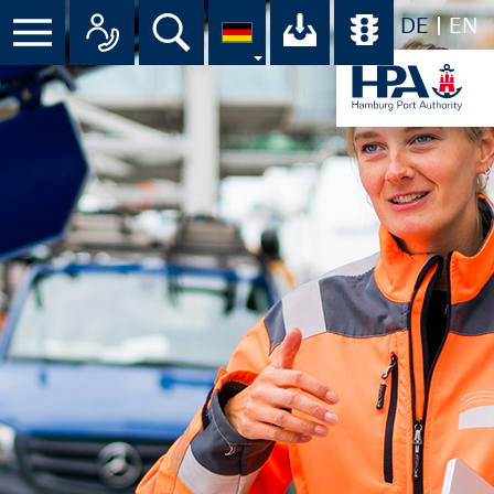
DE
EN
Suche
Ihr Download-C
Übersicht