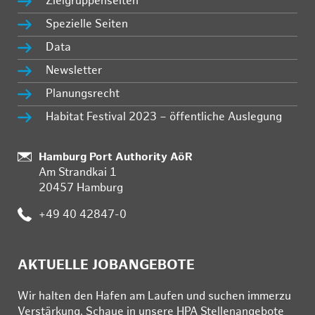
Zielgruppenseiten
Spezielle Seiten
Data
Newsletter
Planungsrecht
Habitat Festival 2023 – öffentliche Auslegung
:
Hamburg Port Authority AöR
Am Strandkai 1
20457 Hamburg
:
+49 40 42847-0
AKTUELLE JOBANGEBOTE
Wir hal­ten den Ha­fen am Lau­fen und su­chen im­mer­zu
Ver­stär­kung. Schau­e in un­se­re HPA Stel­len­an­ge­bo­te