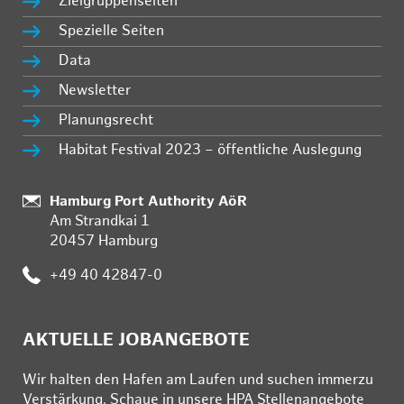
Zielgruppenseiten
Spezielle Seiten
Data
Newsletter
Planungsrecht
Habitat Festival 2023 – öffentliche Auslegung
Standort:
Hamburg Port Authority AöR
Am Strandkai 1
20457 Hamburg
Telefon:
+49 40 42847-0
AKTUELLE JOBANGEBOTE
Wir hal­ten den Ha­fen am Lau­fen und su­chen im­mer­zu
Ver­stär­kung. Schau­e in un­se­re HPA Stel­len­an­ge­bo­te