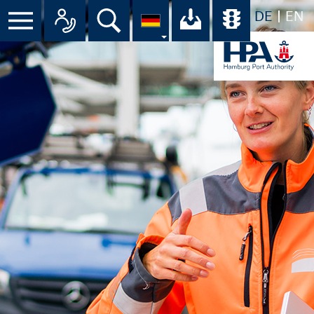
DE
EN
Suche
Ihr Download-C
Übersicht