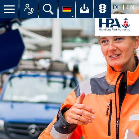
DE
EN
Suche
Ihr Download-C
Übersicht