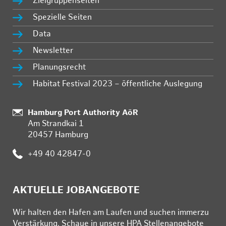
Zielgruppenseiten
Spezielle Seiten
Data
Newsletter
Planungsrecht
Habitat Festival 2023 – öffentliche Auslegung
Standort:
Hamburg Port Authority AöR
Am Strandkai 1
20457 Hamburg
Telefon:
+49 40 42847-0
AKTUELLE JOBANGEBOTE
Wir hal­ten den Ha­fen am Lau­fen und su­chen im­mer­zu
Ver­stär­kung. Schau­e in un­se­re HPA Stel­len­an­ge­bo­te