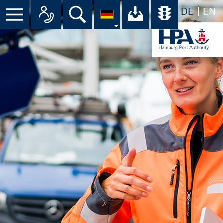
DE
EN
Menü
Alle Ansprechpartner im Überbli
Suche
Ihr Download-C
Übersicht