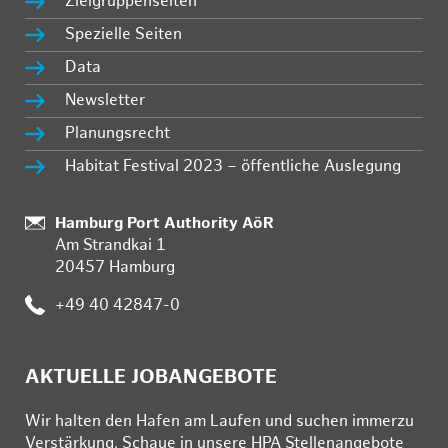
Zielgruppenseiten
Spezielle Seiten
Data
Newsletter
Planungsrecht
Habitat Festival 2023 – öffentliche Auslegung
:
Hamburg Port Authority AöR
Am Strandkai 1
20457 Hamburg
:
+49 40 42847-0
AKTUELLE JOBANGEBOTE
Wir hal­ten den Ha­fen am Lau­fen und su­chen im­mer­zu
Ver­stär­kung. Schau­e in un­se­re HPA Stel­len­an­ge­bo­te