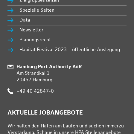
Zielgruppenseiten
Spezielle Seiten
Data
Newsletter
Planungsrecht
Habitat Festival 2023 – öffentliche Auslegung
Standort:
Hamburg Port Authority AöR
Am Strandkai 1
20457 Hamburg
Telefon:
+49 40 42847-0
AKTUELLE JOBANGEBOTE
Wir hal­ten den Ha­fen am Lau­fen und su­chen im­mer­zu
Ver­stär­kung. Schau­e in un­se­re HPA Stel­len­an­ge­bo­te