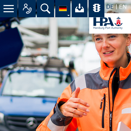
DE
EN
Suche
Ihr Download-C
Übersicht