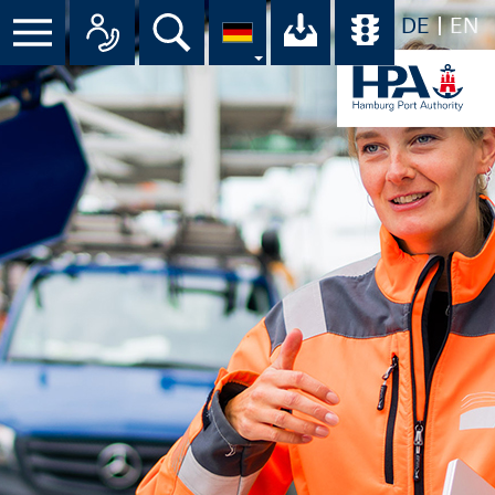
DE
EN
Menü
Alle Ansprechpartner im Überbli
Suche
Ihr Download-C
Übersicht