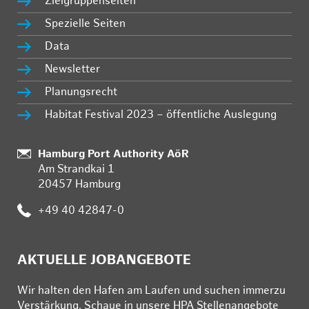
Zielgruppenseiten
Spezielle Seiten
Data
Newsletter
Planungsrecht
Habitat Festival 2023 – öffentliche Auslegung
:
Hamburg Port Authority AöR
Am Strandkai 1
20457 Hamburg
:
+49 40 42847-0
AKTUELLE JOBANGEBOTE
Wir hal­ten den Ha­fen am Lau­fen und su­chen im­mer­zu
Ver­stär­kung. Schau­e in un­se­re HPA Stel­len­an­ge­bo­te