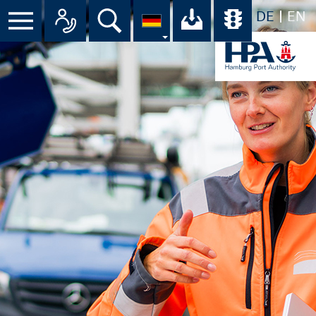
DE
EN
Menü
Alle Ansprechpartner im Überbli
Suche
Ihr Download-C
Übersicht