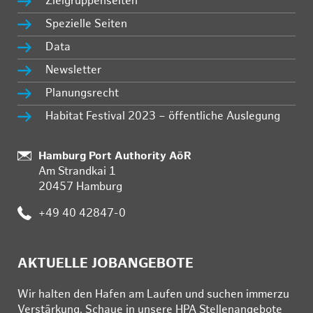
Zielgruppenseiten
Spezielle Seiten
Data
Newsletter
Planungsrecht
Habitat Festival 2023 – öffentliche Auslegung
:
Hamburg Port Authority AöR
Am Strandkai 1
20457 Hamburg
:
+49 40 42847-0
AKTUELLE JOBANGEBOTE
Wir hal­ten den Ha­fen am Lau­fen und su­chen im­mer­zu
Ver­stär­kung. Schau­e in un­se­re HPA Stel­len­an­ge­bo­te