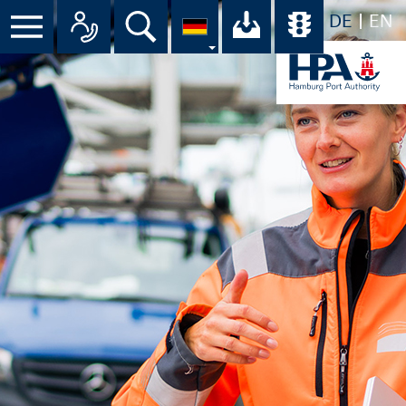
DE
EN
Menü
Alle Ansprechpartner im Überbli
Suche
Ihr Download-C
Übersicht