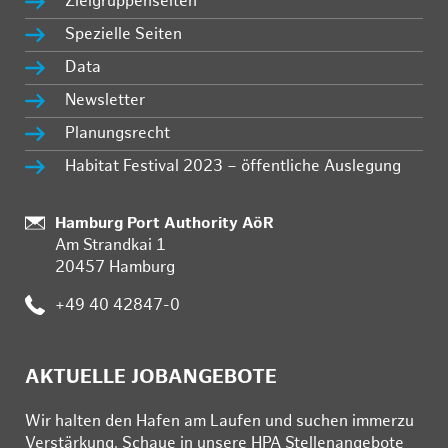
Zielgruppenseiten
Spezielle Seiten
Data
Newsletter
Planungsrecht
Habitat Festival 2023 – öffentliche Auslegung
:
Hamburg Port Authority AöR
Am Strandkai 1
20457 Hamburg
:
+49 40 42847-0
AKTUELLE JOBANGEBOTE
Wir hal­ten den Ha­fen am Lau­fen und su­chen im­mer­zu
Ver­stär­kung. Schau­e in un­se­re HPA Stel­len­an­ge­bo­te