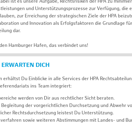
abei ist es unsere Aufgabe, Rechtsrisiken der HPA zu minimi
stleistungen und Unterstützungsprozesse zur Verfügung, die 
lauben, zur Erreichung der strategischen Ziele der HPA beizut
laboration und Innovation als Erfolgsfaktoren die Grundlage f
ilung dar.
 den Hamburger Hafen, das verbindet uns!
 ERWARTEN DICH
 erhältst Du Einblicke in alle Services der HPA Rechtsabteilun
eferendariats ins Team integriert:
reiche werden von Dir aus rechtlicher Sicht beraten.
 Begleitung der vorgerichtlichen Durchsetzung und Abwehr v
icher Rechtsdurchsetzung leistest Du Unterstützung.
sverfahren sowie weiteren Abstimmungen mit Landes- und B