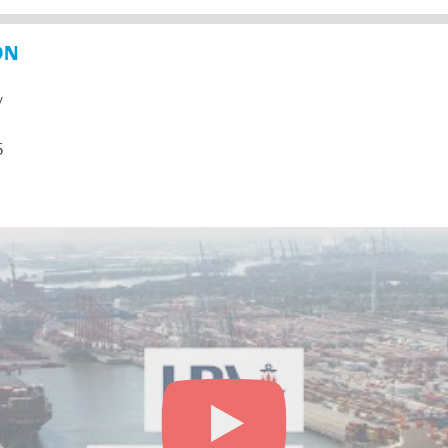
ON
y
5