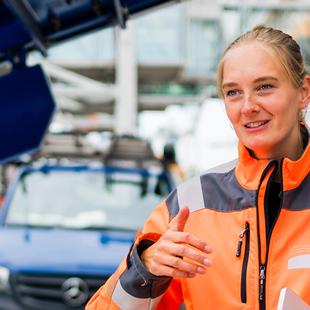
ick
d-Center der HPA
cht aller Verkehrsmeldungen im Hafen am