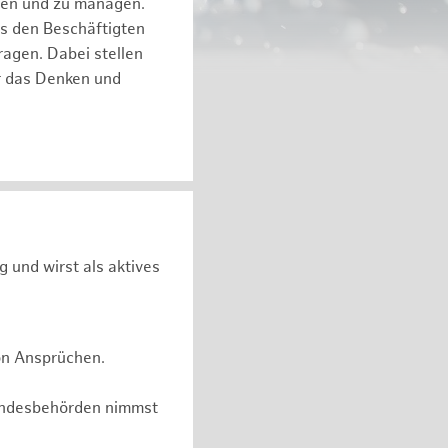
eren und zu managen.
es den Beschäftigten
ragen. Dabei stellen
ür das Denken und
g und wirst als aktives
on Ansprüchen.
undesbehörden nimmst