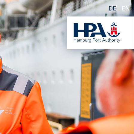
DE
EN