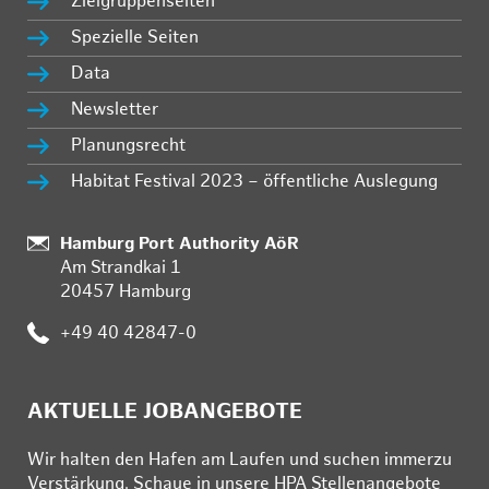
Zielgruppenseiten
Spezielle Seiten
Data
Newsletter
Planungsrecht
Habitat Festival 2023 – öffentliche Auslegung
Standort:
Hamburg Port Authority AöR
Am Strandkai 1
20457 Hamburg
Telefon:
+49 40 42847-0
AKTUELLE JOBANGEBOTE
Wir hal­ten den Ha­fen am Lau­fen und su­chen im­mer­zu
Ver­stär­kung. Schau­e in un­se­re HPA Stel­len­an­ge­bo­te