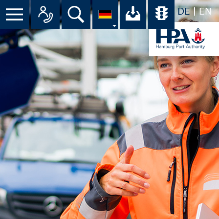
DE
EN
Suche
Ihr Download-C
Übersicht