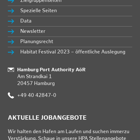
Zielgruppenseiten
Spezielle Seiten
Data
Newsletter
Planungsrecht
Habitat Festival 2023 – öffentliche Auslegung
:
Hamburg Port Authority AöR
Am Strandkai 1
20457 Hamburg
:
+49 40 42847-0
AKTUELLE JOBANGEBOTE
Wir hal­ten den Ha­fen am Lau­fen und su­chen im­mer­zu
Ver­stär­kung. Schau­e in un­se­re HPA Stel­len­an­ge­bo­te