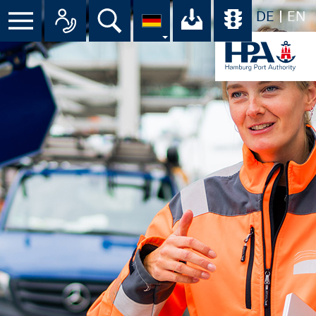
DE
EN
Menü
Alle Ansprechpartner im Überbli
Suche
Ihr Download-C
Übersicht