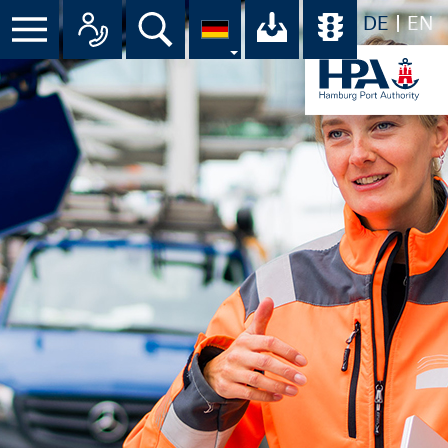
DE
EN
Menü
Alle Ansprechpartner im Überbli
Suche
Ihr Download-C
Übersicht