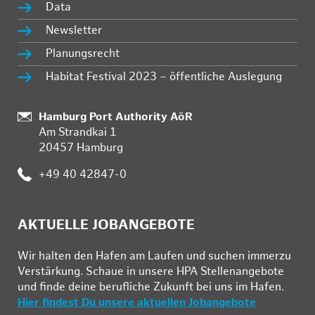
Data
Newsletter
Planungsrecht
Habitat Festival 2023 – öffentliche Auslegung
:
Hamburg Port Authority AöR
Am Strandkai 1
20457 Hamburg
:
+49 40 42847-0
AKTUELLE JOBANGEBOTE
Wir hal­ten den Ha­fen am Lau­fen und su­chen im­mer­zu
Ver­stär­kung. Schau­e in un­se­re HPA Stel­len­an­ge­bo­te
und fin­de deine be­ruf­li­che Zu­kunft bei uns im Ha­fen.
Hier findest Du unsere aktuellen Jobangebote