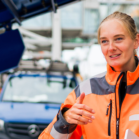
ick
d-Center der HPA
cht aller Verkehrsmeldungen im Hafen am