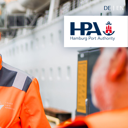
DE
EN