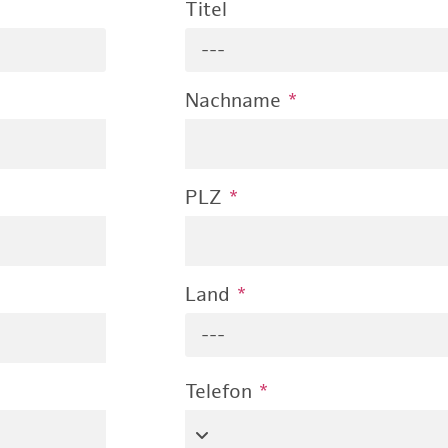
Titel
---
Nachname
*
PLZ
*
Land
*
---
Telefon
*