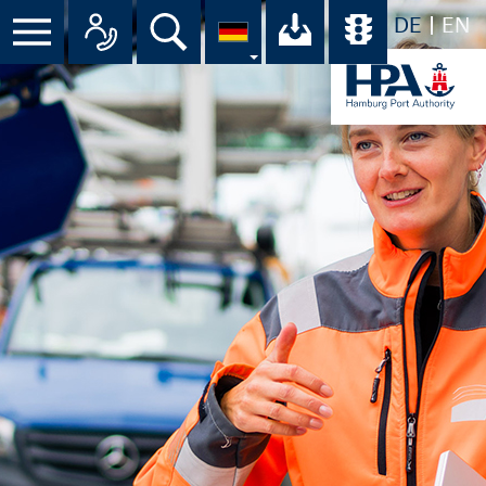
DE
EN
Menü
Alle Ansprechpartner im Überbli
Suche
Ihr Download-C
Übersicht