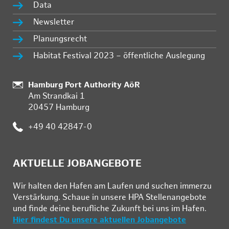
Data
Newsletter
Planungsrecht
Habitat Festival 2023 – öffentliche Auslegung
:
Hamburg Port Authority AöR
Am Strandkai 1
20457 Hamburg
:
+49 40 42847-0
AKTUELLE JOBANGEBOTE
Wir hal­ten den Ha­fen am Lau­fen und su­chen im­mer­zu
Ver­stär­kung. Schau­e in un­se­re HPA Stel­len­an­ge­bo­te
und fin­de deine be­ruf­li­che Zu­kunft bei uns im Ha­fen.
Hier findest Du unsere aktuellen Jobangebote