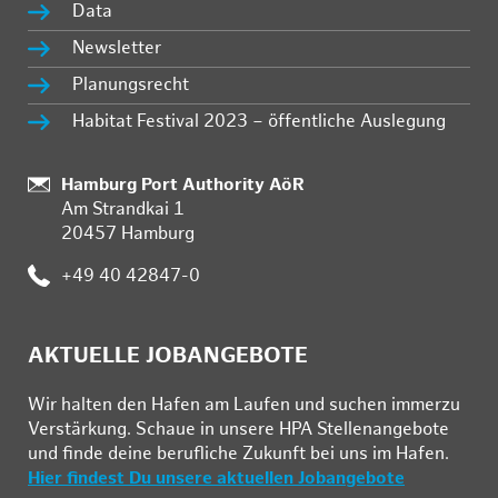
Data
Newsletter
Planungsrecht
Habitat Festival 2023 – öffentliche Auslegung
Standort:
Hamburg Port Authority AöR
Am Strandkai 1
20457 Hamburg
Telefon:
+49 40 42847-0
AKTUELLE JOBANGEBOTE
Wir hal­ten den Ha­fen am Lau­fen und su­chen im­mer­zu
Ver­stär­kung. Schau­e in un­se­re HPA Stel­len­an­ge­bo­te
und fin­de deine be­ruf­li­che Zu­kunft bei uns im Ha­fen.
Hier findest Du unsere aktuellen Jobangebote