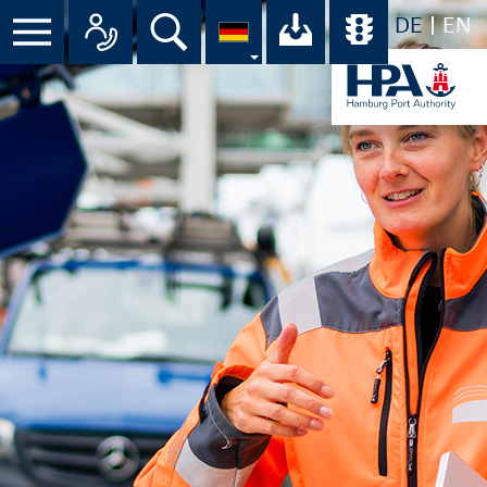
DE
EN
Menü
Alle Ansprechpartner im Überbli
Suche
Ihr Download-C
Übersicht