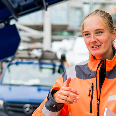
ick
d-Center der HPA
cht aller Verkehrsmeldungen im Hafen am