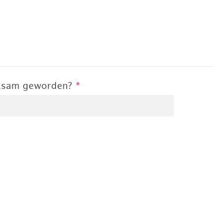
rksam geworden?
*