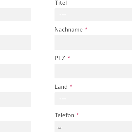
Titel
---
Nachname
*
PLZ
*
Land
*
---
Telefon
*