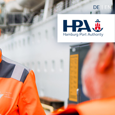
DE
EN